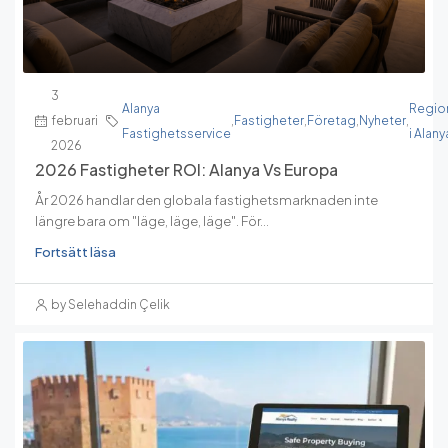
3
Alanya
Regio
februari
,
Fastigheter
,
Företag
,
Nyheter
,
Fastighetsservice
i Alany
2026
2026 Fastigheter ROI: Alanya Vs Europa
År 2026 handlar den globala fastighetsmarknaden inte
längre bara om "läge, läge, läge". För...
Fortsätt läsa
by Selehaddin Çelik