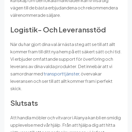
kunskap om den lokala marknaden kan vi visa dig
vägen till de bästa erbjudandena och rekommendera
välrenommerade säljare.
Logistik- Och Leveransstöd
När du har gjort dina val är nästa steg att se till att allt
kommer fram till ditt nya hem på ett säkert sätt och i tid.
Vi erbjuder omfattande support för överföring och
leverans av dina valda produkter. Det innebär att vi
samordnar med
transporttjänster
, övervakar
leveransen och ser till att allt kommer fram i perfekt
skick.
Slutsats
Att handla möbler och vitvaror i Alanya kan bli en smidig
upplevelse med vår hjälp. Från att hjälpa dig att hitta