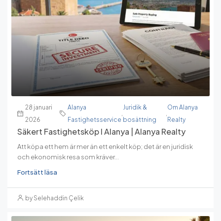
28 januari
Alanya
Juridik &
Om Alanya
,
,
2026
Fastighetsservice
bosättning
Realty
Säkert Fastighetsköp I Alanya | Alanya Realty
Att köpa ett hem är mer än ett enkelt köp; det är en juridisk
och ekonomisk resa som kräver...
Fortsätt läsa
by Selehaddin Çelik