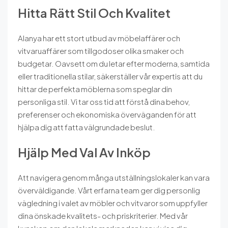
Hitta Rätt Stil Och Kvalitet
Alanya har ett stort utbud av möbelaffärer och
vitvaruaffärer som tillgodoser olika smaker och
budgetar. Oavsett om du letar efter moderna, samtida
eller traditionella stilar, säkerställer vår expertis att du
hittar de perfekta möblerna som speglar din
personliga stil. Vi tar oss tid att förstå dina behov,
preferenser och ekonomiska överväganden för att
hjälpa dig att fatta välgrundade beslut.
Hjälp Med Val Av Inköp
Att navigera genom många utställningslokaler kan vara
överväldigande. Vårt erfarna team ger dig personlig
vägledning i valet av möbler och vitvaror som uppfyller
dina önskade kvalitets- och priskriterier. Med vår