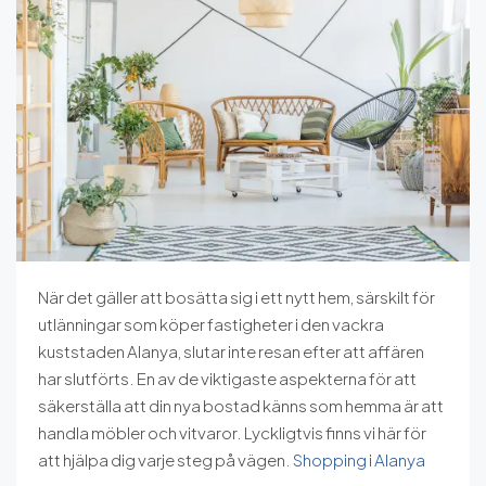
När det gäller att bosätta sig i ett nytt hem, särskilt för
utlänningar som köper fastigheter i den vackra
kuststaden Alanya, slutar inte resan efter att affären
har slutförts. En av de viktigaste aspekterna för att
säkerställa att din nya bostad känns som hemma är att
handla möbler och vitvaror. Lyckligtvis finns vi här för
att hjälpa dig varje steg på vägen.
Shopping i Alanya