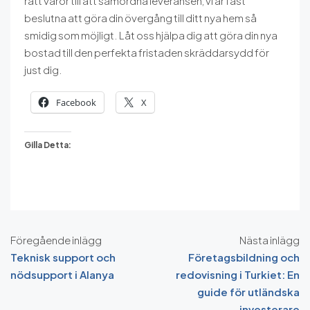
rätt varor till att samordna leveransen, vi är fast
beslutna att göra din övergång till ditt nya hem så
smidig som möjligt. Låt oss hjälpa dig att göra din nya
bostad till den perfekta fristaden skräddarsydd för
just dig.
Facebook
X
Gilla Detta:
Föregående inlägg
Nästa inlägg
Teknisk support och
Företagsbildning och
nödsupport i Alanya
redovisning i Turkiet: En
guide för utländska
investerare