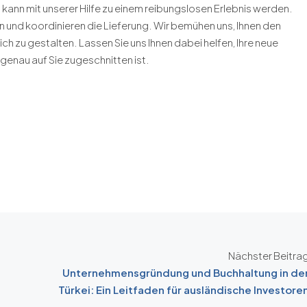
kann mit unserer Hilfe zu einem reibungslosen Erlebnis werden.
eln und koordinieren die Lieferung. Wir bemühen uns, Ihnen den
h zu gestalten. Lassen Sie uns Ihnen dabei helfen, Ihre neue
genau auf Sie zugeschnitten ist.
Nächster Beitra
Unternehmensgründung und Buchhaltung in de
Türkei: Ein Leitfaden für ausländische Investore