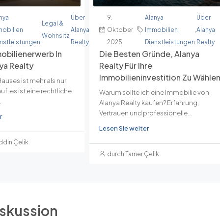
nya
Regionen
Über
9.
Alanya
Über
Legal &
mobilien
von
,
,
Alanya
Oktober
Immobilien
,
Alanya
Wohnsitz
nstleistungen
Alanya
Realty
2025
Dienstleistungen
Realty
obilienerwerb In
Die Besten Gründe, Alanya
nya Realty
Realty Für Ihre
Immobilieninvestition Zu Wähle
Hauses ist mehr als nur
uf; es ist eine rechtliche
Warum sollte ich eine Immobilie von
.
Alanya Realty kaufen? Erfahrung,
Vertrauen und professionelle...
r
Lesen Sie weiter
ddin Çelik
durch Tamer Çelik
iskussion