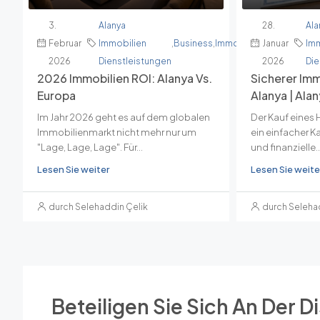
3.
Alanya
28.
Ala
Februar
Immobilien
,
Business
,
Immobilien
Januar
,
Nachrichten
Im
,
2026
Dienstleistungen
2026
Die
2026 Immobilien ROI: Alanya Vs.
Sicherer Imm
Europa
Alanya | Ala
Im Jahr 2026 geht es auf dem globalen
Der Kauf eines 
Immobilienmarkt nicht mehr nur um
ein einfacher Ka
"Lage, Lage, Lage". Für...
und finanzielle..
Lesen Sie weiter
Lesen Sie weite
durch Selehaddin Çelik
durch Seleha
Beteiligen Sie Sich An Der D