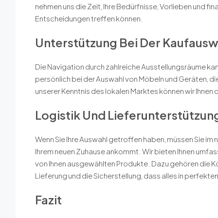
nehmen uns die Zeit, Ihre Bedürfnisse, Vorlieben und fi
Entscheidungen treffen können.
Unterstützung Bei Der Kaufausw
Die Navigation durch zahlreiche Ausstellungsräume kan
persönlich bei der Auswahl von Möbeln und Geräten, di
unserer Kenntnis des lokalen Marktes können wir Ihne
Logistik Und Lieferunterstützun
Wenn Sie Ihre Auswahl getroffen haben, müssen Sie im näc
Ihrem neuen Zuhause ankommt. Wir bieten Ihnen umfas
von Ihnen ausgewählten Produkte. Dazu gehören die K
Lieferung und die Sicherstellung, dass alles in perfe
Fazit