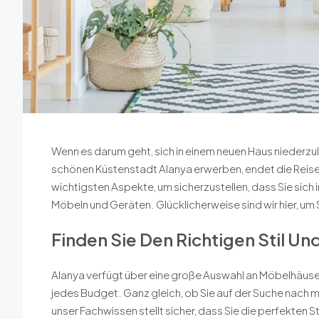
Wenn es darum geht, sich in einem neuen Haus niederzula
schönen Küstenstadt Alanya erwerben, endet die Reise 
wichtigsten Aspekte, um sicherzustellen, dass Sie sich i
Möbeln und Geräten. Glücklicherweise sind wir hier, um 
Finden Sie Den Richtigen Stil Und
Alanya verfügt über eine große Auswahl an Möbelhäu
jedes Budget. Ganz gleich, ob Sie auf der Suche nach m
unser Fachwissen stellt sicher, dass Sie die perfekten St