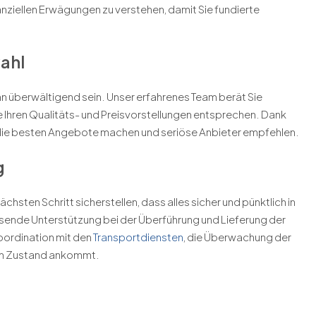
nanziellen Erwägungen zu verstehen, damit Sie fundierte
ahl
n überwältigend sein. Unser erfahrenes Team berät Sie
e Ihren Qualitäts- und Preisvorstellungen entsprechen. Dank
n die besten Angebote machen und seriöse Anbieter empfehlen.
g
hsten Schritt sicherstellen, dass alles sicher und pünktlich in
sende Unterstützung bei der Überführung und Lieferung der
oordination mit den
Transportdiensten
, die Überwachung der
ktem Zustand ankommt.