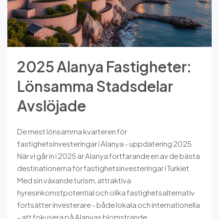
2025 Alanya Fastigheter:
Lönsamma Stadsdelar
Avslöjade
De mest lönsamma kvarteren för
fastighetsinvesteringar i Alanya - uppdatering 2025
När vi går in i 2025 är Alanya fortfarande en av de bästa
destinationerna för fastighetsinvesteringar i Turkiet.
Med sin växande turism, attraktiva
hyresinkomstpotential och olika fastighetsalternativ
fortsätter investerare - både lokala och internationella
- att fokusera på Alanyas blomstrande