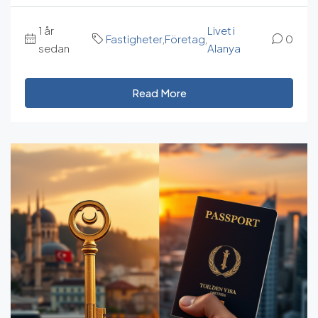
1 år
Livet i
Fastigheter
,
Företag
,
0
sedan
Alanya
Read More