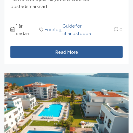
bostadsmarknad....
1 år
Guide för
Företag
,
0
sedan
utlandsfödda
Read More