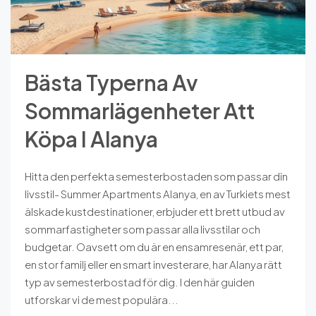
Bästa Typerna Av
Sommarlägenheter Att
Köpa I Alanya
Hitta den perfekta semesterbostaden som passar din
livsstil- Summer Apartments Alanya, en av Turkiets mest
älskade kustdestinationer, erbjuder ett brett utbud av
sommarfastigheter som passar alla livsstilar och
budgetar. Oavsett om du är en ensamresenär, ett par,
en stor familj eller en smart investerare, har Alanya rätt
typ av semesterbostad för dig. I den här guiden
utforskar vi de mest populära...