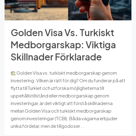
Golden Visa Vs. Turkiskt
Medborgarskap: Viktiga
Skillnader Förklarade
Golden Visa vs. turkiskt medborgarskap genom
investering: Vilken är rätt för dig? Om du funderar på att
flytta till Turkiet och utforska möjligheterna till
uppehållstillstånd eller medborgarskap genom
investeringar, är det viktigt att förstå skillnaderna
mellan Golden Visa och turkiskt medborgarskap
genom investeringar (TCBI). Båda vägarna erbjuder
unika fördelar, men de tillgodoser...