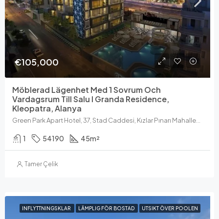
€105,000
Möblerad Lägenhet Med 1 Sovrum Och
Vardagsrum Till Salu I Granda Residence,
Kleopatra, Alanya
Green Park Apart Hotel, 37, Stad Caddesi, Kızlar Pınarı Mahallesi, Alanya, Antalya, Medelhavsregionen, 07400, Turkiet
1
54190
45
m²
Tamer Çelik
INFLYTTNINGSKLAR
LÄMPLIG FÖR BOSTAD
UTSIKT ÖVER POOLEN