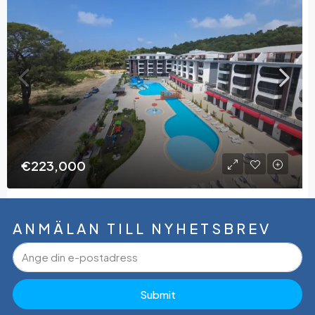
€223,000
Lägenhet Med 3 Sovrum Till Salu I Nirvana Forest,
Avsallar
ANMÄLAN TILL NYHETSBREV
Avsallar, Alanya, Antalya, Medelhavsregionen, 07407, Turkiet
3
53730
165
m²
Submit
Tamer Çelik