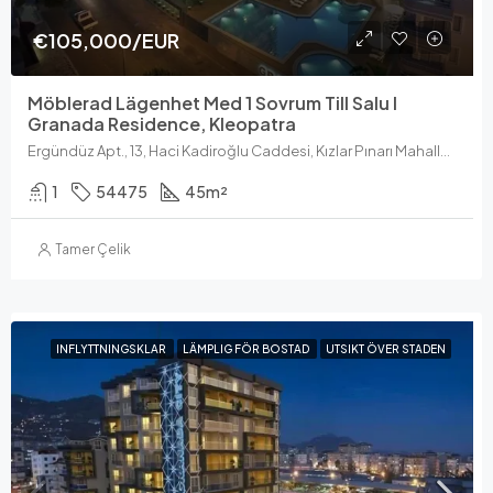
€105,000/EUR
Möblerad Lägenhet Med 1 Sovrum Till Salu I
Granada Residence, Kleopatra
Ergündüz Apt., 13, Haci Kadiroğlu Caddesi, Kızlar Pınarı Mahallesi, Alanya, Antalya, Akdeniz-regionen, 07400, Turkiet
1
54475
45
m²
Tamer Çelik
INFLYTTNINGSKLAR
LÄMPLIG FÖR BOSTAD
UTSIKT ÖVER STADEN