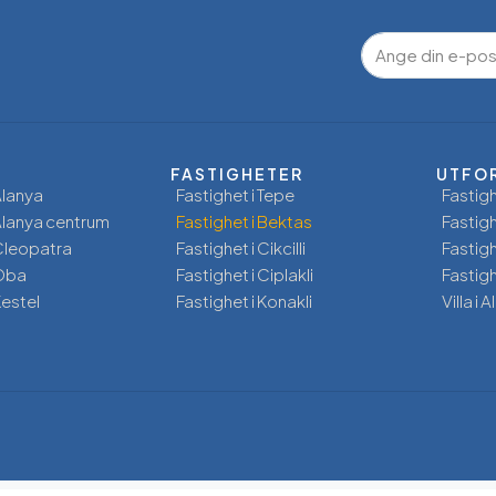
FASTIGHETER
UTFO
Alanya
Fastighet i Tepe
Fastigh
 Alanya centrum
Fastighet i Bektas
Fastigh
 Cleopatra
Fastighet i Cikcilli
Fastig
 Oba
Fastighet i Ciplakli
Fastigh
Kestel
Fastighet i Konakli
Villa i 