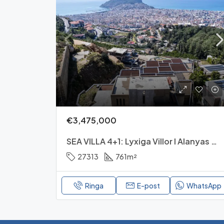
Bektaş är perfekt för dem som vill investera
närhet till Alanyas livliga centrum. Området är
stranden, vilket g
Är du redo att hitta din drömfastighet i Bekta
juridiska processer. Börja din resa 
För mer detaljerad informatio
€3,475,000
SEA VILLA 4+1: Lyxiga Villor I Alanyas Bektaş-Kvarter
27313
761
m²
Ringa
E-post
WhatsApp