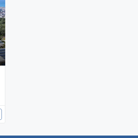
den livliga staden nedanför.
 i avancerade fastigheter eller ett permanent boende som ger båd
 väl sammankopplat med enkel tillgång till köpcentrum, restauranger
ör det perfekt för både familjer och investerare.
ş? Låt oss hjälpa dig med våra professionella tjänster, från fastighe
idag och förhöj din livsstil på en av Alanyas mest exklusiva platser!
n och för att uppleva den bästa servicen, kontakta oss idag:
+90 536 930 76 89