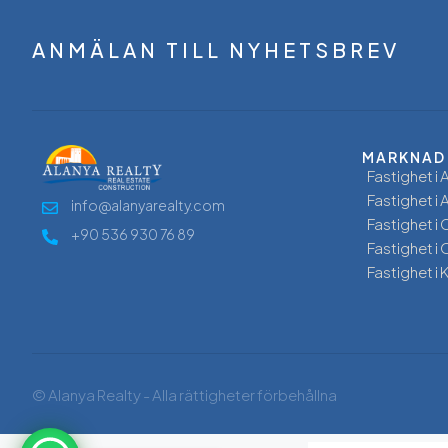
ANMÄLAN TILL NYHETSBREV
MARKNAD
Fastighet i 
Fastighet i
info@alanyarealty.com
Fastighet i
+90 536 930 76 89
Fastighet i
Fastighet i 
© Alanya Realty - Alla rättigheter förbehållna