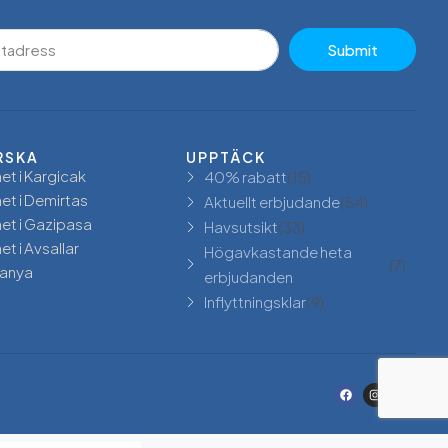
Submit
RSKA
UPPTÄCK
et i Kargicak
40% rabatt
(15)
et i Demirtas
Aktuellt erbjudande
(54)
het i Gazipasa
Havsutsikt
(33)
et i Avsallar
Högavkastande heta
(7)
Alanya
erbjudanden
Inflyttningsklar
(9)