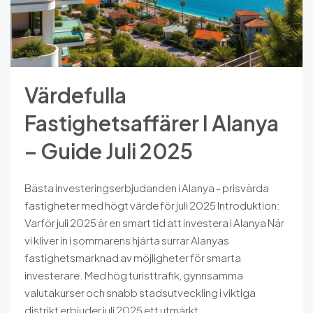
Värdefulla
Fastighetsaffärer I Alanya
– Guide Juli 2025
Bästa investeringserbjudanden i Alanya - prisvärda
fastigheter med högt värde för juli 2025 Introduktion:
Varför juli 2025 är en smart tid att investera i Alanya När
vi kliver in i sommarens hjärta surrar Alanyas
fastighetsmarknad av möjligheter för smarta
investerare. Med hög turisttrafik, gynnsamma
valutakurser och snabb stadsutveckling i viktiga
distrikt erbjuder juli 2025 ett utmärkt...