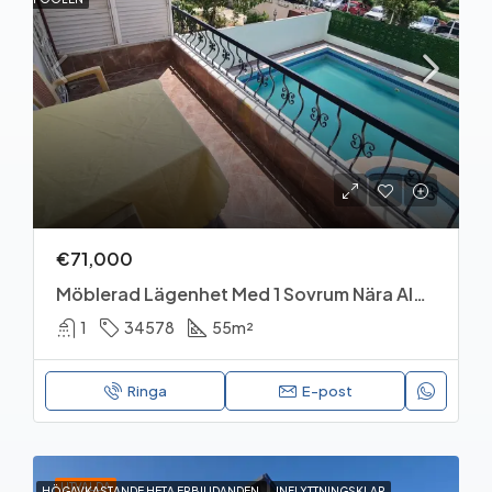
€71,000
Möblerad Lägenhet Med 1 Sovrum Nära Alanyum Mall Och Stranden
1
34578
55
m²
Ringa
E-post
UTVALDA
HÖGAVKASTANDE HETA ERBJUDANDEN
INFLYTTNINGSKLAR