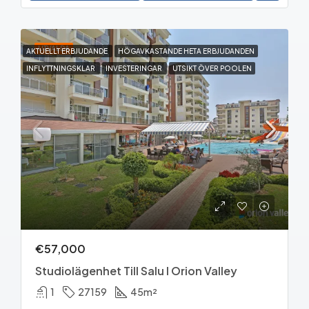
UTVALDA
AKTUELLT ERBJUDANDE
HÖGAVKASTANDE HETA ERBJUDANDEN
INFLYTTNINGSKLAR
INVESTERINGAR
UTSIKT ÖVER POOLEN
€57,000
Studiolägenhet Till Salu I Orion Valley
1
27159
45
m²