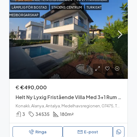
LÄMPLIG FÖR BOSTAD
STADENS CENTRUM
TURKISKT
MEDBORGARSKAP
€
€490,000
Helt Ny Lyxig Fristående Villa Med 3+1 Rum Till Salu I Konakli, Alanya
Konaklı, Alanya, Antalya, Medelhavsregionen, 07475, Turkiet
3
34535
180
m²
Ringa
E-post