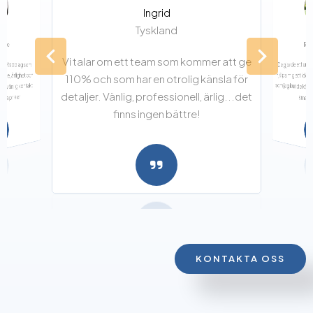
Ingrid
Tyskland
A
sa
krike
Rys
Vi talar om ett team som kommer att ge
De gjorde ett u
som jag kunde kö
ghetsbolag som
hjälpa mig att ide
de, ärlighet och
110% och som har en otrolig känsla för
 vänlig kontakt.
detaljer. Vänlig, professionell, ärlig...det
iga priser
smak p
finns ingen bättre!
KONTAKTA OSS