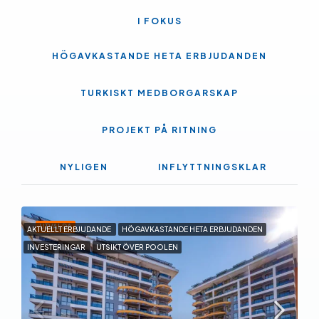
I FOKUS
HÖGAVKASTANDE HETA ERBJUDANDEN
TURKISKT MEDBORGARSKAP
PROJEKT PÅ RITNING
NYLIGEN
INFLYTTNINGSKLAR
UTVALDA
AKTUELLT ERBJUDANDE
HÖGAVKASTANDE HETA ERBJUDANDEN
INVESTERINGAR
UTSIKT ÖVER POOLEN