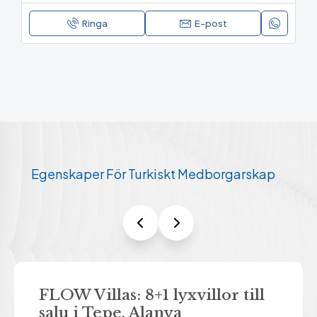
Ringa
E-post
Egenskaper För Turkiskt Medborgarskap
Ada Villas: Möblerad lyxvilla
Y
med 6+1 rum till salu i
s