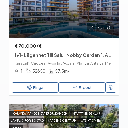
€70,000/€
1+1-Lägenhet Till Salu I Nobby Garden 1, Avsallar, Alanya
Karacalti Caddesi, Avsallar, Akdam, Alanya, Antalya, Medelhavsregionen, 07407, Turkiet
1
52850
57.5
m²
Ringa
E-post
UTVALDA
HÖGAVKASTANDE HETA ERBJUDANDEN
INFLYTTNINGSKLAR
LÄMPLIG FÖR BOSTAD
STADENS CENTRUM
UTSIKT ÖVER
POOLEN