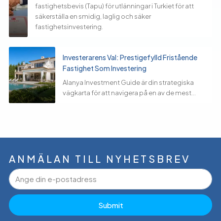
fastighetsbevis (Tapu) för utlänningar i Turkiet för att
säkerställa en smidig, laglig och säker
fastighetsinvestering.
Investerarens Val: Prestigefylld Fristående
Fastighet Som Investering
Alanya Investment Guide är din strategiska
vägkarta för att navigera på en av de mest...
ANMÄLAN TILL NYHETSBREV
Submit