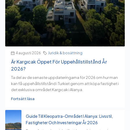
Leaflet
| ©
OpenStreetMap
contributors
4 augusti 2026
Juridik & bosättning
Är Kargıcak Öppet För Uppehållstillstånd År
2026?
Ta del av de senaste uppdateringarna för 2026 om hur man
kan få uppehållstillstånd i Turkiet genom att köpa fastighet i
det exklusiva området Kargıcak i Alanya.
Fortsätt läsa
Guide Till Kleopatra-Området I Alanya: Livsstil,
Fastigheter Och Investeringar År 2026