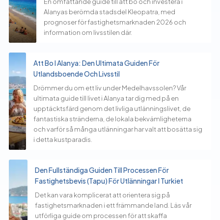
En omfattande guide till att bo och investera i
Alanyas berömda stadsdel Kleopatra, med
prognoser för fastighetsmarknaden 2026 och
information om livsstilen där.
Att Bo I Alanya: Den Ultimata Guiden För
Utlandsboende Och Livsstil
Drömmer du om ett liv under Medelhavssolen? Vår
ultimata guide till livet i Alanya tar dig med på en
upptäcktsfärd genom det livliga utlänningslivet, de
fantastiska stränderna, de lokala bekvämligheterna
och varför så många utlänningar har valt att bosätta sig
i detta kustparadis.
Den Fullständiga Guiden Till Processen För
Fastighetsbevis (Tapu) För Utlänningar I Turkiet
Det kan vara komplicerat att orientera sig på
fastighetsmarknaden i ett främmande land. Läs vår
utförliga guide om processen för att skaffa