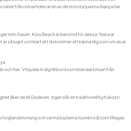
v ruiner från romartiden är en av de största lyxerna Alanya har
nger mitt i havet. Koru Beach är berömd för dessa “Natural
 är så lugnt och klart att du kommer att känna dig som om du är
nya
ch fisk. Vi bjuder in dig till bord som blandar brisen från
het åker de till Gedevet. Inget slår en traditionell byfrukost i
ärsk höglandshonung och varma bazlama (tunnbröd) som tillagas