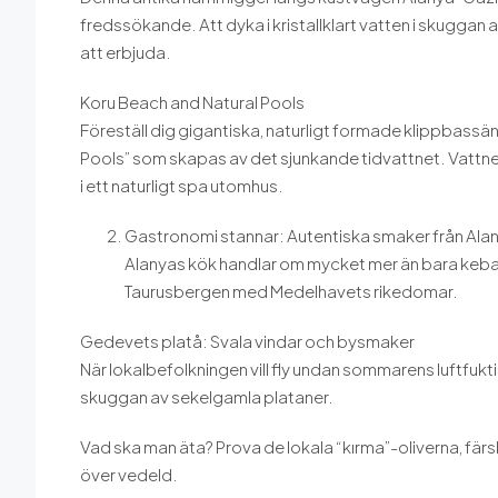
fredssökande. Att dyka i kristallklart vatten i skuggan a
att erbjuda.
Koru Beach and Natural Pools
Föreställ dig gigantiska, naturligt formade klippbassä
Pools” som skapas av det sjunkande tidvattnet. Vattnet
i ett naturligt spa utomhus.
Gastronomi stannar: Autentiska smaker från Ala
Alanyas kök handlar om mycket mer än bara kebab o
Taurusbergen med Medelhavets rikedomar.
Gedevets platå: Svala vindar och bysmaker
När lokalbefolkningen vill fly undan sommarens luftfuktig
skuggan av sekelgamla plataner.
Vad ska man äta? Prova de lokala “kırma”-oliverna, f
över vedeld.