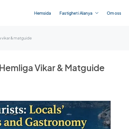
Hemsida
Fastighet i Alanya
Om oss
a vikar & matguide
 Hemliga Vikar & Matguide