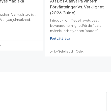
nyas Magiska
Att Bo I Alanya På Vintern:
Förväntningar Vs. Verklighet
(2026 Guide)
naden i Alanya: Ett roligt
r Alanyas julmarknad,
Introduktion: Medelhavets bäst
..
bevarade hemlighet För de flesta
människor betyder en "badort"...
Fortsätt läsa
k
by Selehaddin Çelik