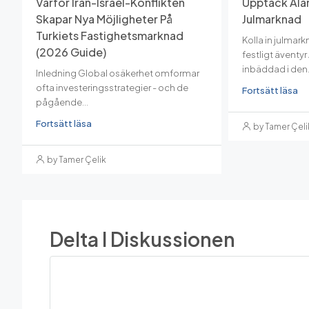
Varför Iran-Israel-Konflikten
Upptäck Ala
Skapar Nya Möjligheter På
Julmarknad
Turkiets Fastighetsmarknad
Kolla in julmark
(2026 Guide)
festligt äventy
inbäddad i den.
Inledning Global osäkerhet omformar
ofta investeringsstrategier - och de
Fortsätt läsa
pågående...
Fortsätt läsa
by Tamer Çeli
by Tamer Çelik
Delta I Diskussionen