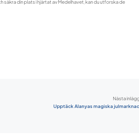
och säkra din plats i hjärtat av Medelhavet, kan du utforska de
Nästa inläg
Upptäck Alanyas magiska julmarkna