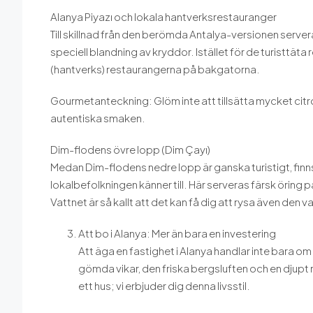
Alanya Piyazı och lokala hantverksrestauranger
Till skillnad från den berömda Antalya-versionen server
speciell blandning av kryddor. Istället för de turisttät
(hantverks) restaurangerna på bakgatorna.
Gourmetanteckning: Glöm inte att tillsätta mycket cit
autentiska smaken.
Dim-flodens övre lopp (Dim Çayı)
Medan Dim-flodens nedre lopp är ganska turistigt, fin
lokalbefolkningen känner till. Här serveras färsk öring
Vattnet är så kallt att det kan få dig att rysa även den v
Att bo i Alanya: Mer än bara en investering
Att äga en fastighet i Alanya handlar inte bara o
gömda vikar, den friska bergsluften och en djupt ro
ett hus; vi erbjuder dig denna livsstil.