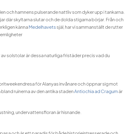
nden och hamnens pulserande nattliv som dyker upp i tankarna.
örjar där skyltarna slutar och de dolda stigarna börjar. Från och
erkligen känna
Medelhavets
själ, har vi sammanställt de rutter
hemligheter
av solstolar är dessa naturliga fristäder precis vad du
voritweekendresa för Alanyas invånare och öppnar sig mot
bland ruinerna av den antika staden
Antiochia ad Cragum
är
rustning, undervattensfloran är hisnande.
aşa och är ett paradis för både historieintresserade och