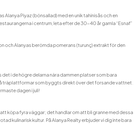
as Alanya Piyaz (bönsallad) med en unik tahinisås och en
a restaurangerna i centrum, leta efter de 30-40 år gamla “Esnaf”
ron och Alanyas berömda pomerans (turunç) extrakt för den
ns det i de högre delarna nära dammen platser som bara
 på träplattformar som byggts direkt över det forsande vattnet.
armaste dagen i juli!
m att köpa fyra väggar; det handlar om att bli granne med dessa
tad kulinarisk kultur. På Alanya Realty erbjuder vi dig inte bara