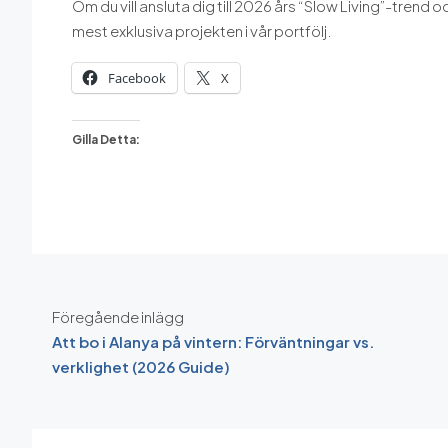
Om du vill ansluta dig till 2026 års “Slow Living”-trend 
mest exklusiva projekten i vår portfölj.
Facebook
X
Gilla Detta:
Föregående inlägg
Att bo i Alanya på vintern: Förväntningar vs.
verklighet (2026 Guide)