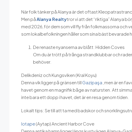
När folk tänker på Alanya är det oftast Kleopatrastra
Men på
Alanya Realty
tror vi att det “riktiga” Alanya b
med 2026, för dem som vill fly från folkmassorna och v
som lokalbefolkningen håller som sina bäst bevarade 
De renaste nyanserna av blått: Hidden Coves
Om du är trött på trånga strandklubbar och rader 
behöver.
Delikdeniz och Kungsviken (Kral Koyu)
Denna vik ligger på gränsen till
Gazipaşa
, men är en fa
havet genom en magnifik båge av natursten. Att simma 
inte bara ett dopp i havet, det är en resa genom tiden.
Lokalt tips: Se till att ta med badskor och snorklingsut
Iotape
(Aytap) Ancient Harbor Cove
Denna antika hamn ligger längs kustvägen Alanya-Gazip