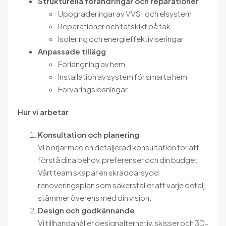
Strukturella förändringar och reparationer
Uppgraderingar av VVS- och elsystem
Reparationer och tätskikt på tak
Isolering och energieffektiviseringar
Anpassade tillägg
Förlängning av hem
Installation av system för smarta hem
Förvaringslösningar
Hur vi arbetar
Konsultation och planering
Vi börjar med en detaljerad konsultation för att
förstå dina behov, preferenser och din budget.
Vårt team skapar en skräddarsydd
renoveringsplan som säkerställer att varje detalj
stämmer överens med din vision.
Design och godkännande
Vi tillhandahåller designalternativ, skisser och 3D-