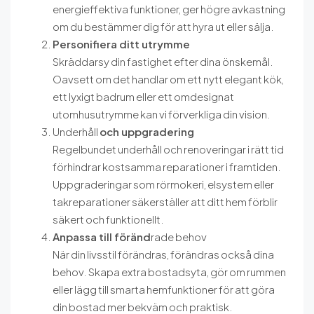
energieffektiva funktioner, ger högre avkastning
om du bestämmer dig för att hyra ut eller sälja.
Personifiera ditt utrymme
Skräddarsy din fastighet efter dina önskemål.
Oavsett om det handlar om ett nytt elegant kök,
ett lyxigt badrum eller ett omdesignat
utomhusutrymme kan vi förverkliga din vision.
Underhåll
och uppgradering
Regelbundet underhåll och renoveringar i rätt tid
förhindrar kostsamma reparationer i framtiden.
Uppgraderingar som rörmokeri, elsystem eller
takreparationer säkerställer att ditt hem förblir
säkert och funktionellt.
Anpassa till föränd
rade behov
När din livsstil förändras, förändras också dina
behov. Skapa extra bostadsyta, gör om rummen
eller lägg till smarta hemfunktioner för att göra
din bostad mer bekväm och praktisk.