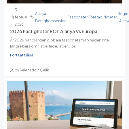
3
Alanya
Regio
februari
,
Fastigheter
,
Företag
,
Nyheter
,
Fastighetsservice
i Alany
2026
2026 Fastigheter ROI: Alanya Vs Europa
År 2026 handlar den globala fastighetsmarknaden inte
längre bara om "läge, läge, läge". För...
Fortsätt läsa
by Selehaddin Çelik