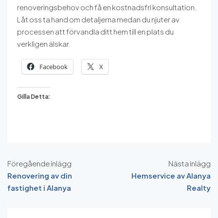
renoveringsbehov och få en kostnadsfri konsultation.
Låt oss ta hand om detaljerna medan du njuter av
processen att förvandla ditt hem till en plats du
verkligen älskar.
Facebook
X
Gilla Detta:
Föregående inlägg
Nästa inlägg
Renovering av din
Hemservice av Alanya
fastighet i Alanya
Realty