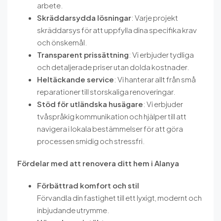
arbete.
Skräddarsydda lösningar
: Varje projekt
skräddarsys för att uppfylla dina specifika krav
och önskemål.
Transparent prissättning
: Vi erbjuder tydliga
och detaljerade priser utan dolda kostnader.
Heltäckande service
: Vi hanterar allt från små
reparationer till storskaliga renoveringar.
Stöd för utländska husägare
: Vi erbjuder
tvåspråkig kommunikation och hjälper till att
navigera i lokala bestämmelser för att göra
processen smidig och stressfri.
Fördelar med att renovera ditt hem i Alanya
Förbättrad komfort och stil
Förvandla din fastighet till ett lyxigt, modernt och
inbjudande utrymme.