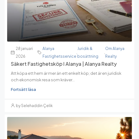
28 januari
Alanya
Juridik &
Om Alanya
,
,
2026
Fastighetsservice
bosättning
Realty
Säkert Fastighetsköp I Alanya | Alanya Realty
Att köpa ett hem är mer än ett enkelt köp; det är en juridisk
och ekonomisk resa som kräver...
Fortsätt läsa
by Selehaddin Çelik