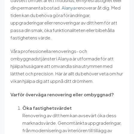
oavsett om det är ett fritidshus, en hyresfastighet eller
din permanenta bostad.
Alanya
renoverar åt dig. Med
tiden kan du behöva göra förändringar,
uppgraderingar eller renoveringar av ditt hem för att
passa din smak, öka funktionaliteten eller bibehålla
fastighetens värde.
Våra professionella renoverings- och
ombyggnadstjänster i Alanya är utformade för att
hjälpa husägare att omvandla sina utrymmen med
lätthet och precision. Här är allt du behöver veta om hur
vi kan hjälpa dig att uppnå ditt drömhem.
Varför överväga renovering eller ombyggnad?
Öka fastighetsvärdet
Renovering av ditt hem kan avsevärt öka dess
marknadsvärde. Genomtänkta uppgraderingar,
från modernisering av interiören till tillägg av