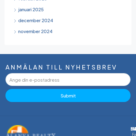
januari 2025
december 2024
november 2024
ANMÄLAN TILL NYHETSBREV
Submit
M
F
U
U
F
F
F