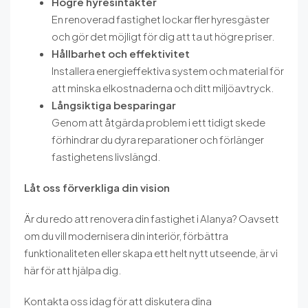
Högre hyresintäkter
En renoverad fastighet lockar fler hyresgäster
och gör det möjligt för dig att ta ut högre priser.
Hållbarhet och effektivitet
Installera energieffektiva system och material för
att minska elkostnaderna och ditt miljöavtryck.
Långsiktiga besparingar
Genom att åtgärda problem i ett tidigt skede
förhindrar du dyra reparationer och förlänger
fastighetens livslängd.
Låt oss förverkliga din vision
Är du redo att renovera din fastighet i Alanya? Oavsett
om du vill modernisera din interiör, förbättra
funktionaliteten eller skapa ett helt nytt utseende, är vi
här för att hjälpa dig.
Kontakta oss idag för att diskutera dina