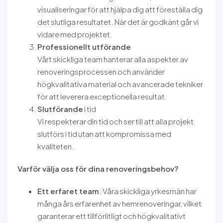
visualiseringar för att hjälpa dig att föreställa dig
det slutliga resultatet. När det är godkänt går vi
vidare med projektet.
Professionellt utförande
Vårt skickliga team hanterar alla aspekter av
renoveringsprocessen och använder
högkvalitativa material och avancerade tekniker
för att leverera exceptionella resultat.
Slutförande
i tid
Vi respekterar din tid och ser till att alla projekt
slutförs i tid utan att kompromissa med
kvaliteten.
Varför välja oss för dina renoveringsbehov?
Ett erfaret team
: Våra skickliga yrkesmän har
många års erfarenhet av hemrenoveringar, vilket
garanterar ett tillförlitligt och högkvalitativt