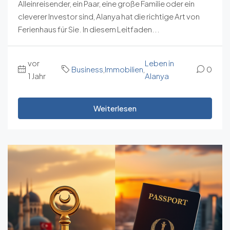
Alleinreisender, ein Paar, eine große Familie oder ein
cleverer Investor sind, Alanya hat die richtige Art von
Ferienhaus für Sie. In diesem Leitfaden...
vor
Leben in
Business
,
Immobilien
,
0
1 Jahr
Alanya
Weiterlesen