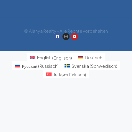
© Alanya Realty - Alle Rechte vorbehalten
English
(
Englisch
)
Deutsch
Русский
(
Russisch
)
Svenska
(
Schwedisch
)
Türkçe
(
Türkisch
)