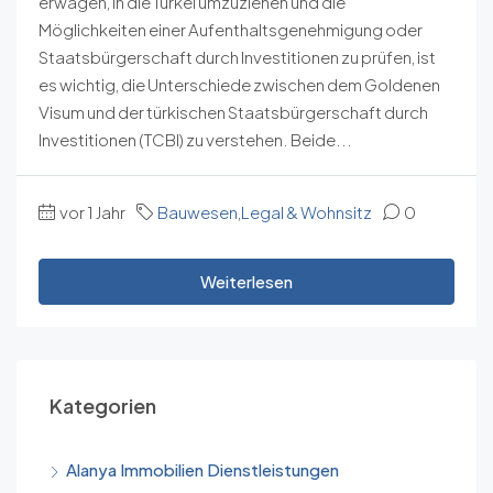
erwägen, in die Türkei umzuziehen und die
Möglichkeiten einer Aufenthaltsgenehmigung oder
Staatsbürgerschaft durch Investitionen zu prüfen, ist
es wichtig, die Unterschiede zwischen dem Goldenen
Visum und der türkischen Staatsbürgerschaft durch
Investitionen (TCBI) zu verstehen. Beide...
vor 1 Jahr
Bauwesen
,
Legal & Wohnsitz
0
Weiterlesen
Kategorien
Alanya Immobilien Dienstleistungen