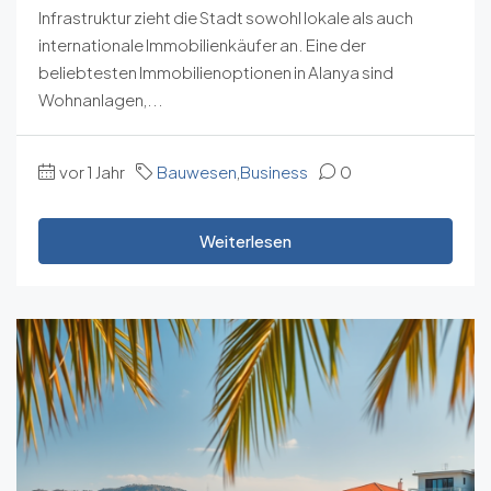
Infrastruktur zieht die Stadt sowohl lokale als auch
internationale Immobilienkäufer an. Eine der
beliebtesten Immobilienoptionen in Alanya sind
Wohnanlagen,...
vor 1 Jahr
Bauwesen
,
Business
0
Weiterlesen