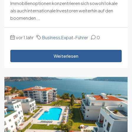
Immobilienoptionen konzentrieren sich sowohl lokale
als auch internationale Investoren weiterhin auf den
boomenden...
vor 1 Jahr
Business
,
Expat-Führer
0
Weiterlesen