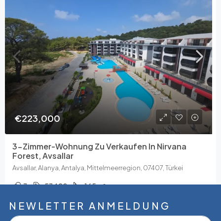
€223,000
3-Zimmer-Wohnung Zu Verkaufen In Nirvana
Forest, Avsallar
Avsallar, Alanya, Antalya, Mittelmeerregion, 07407, Türkei
3
53420
165
m²
NEWLETTER ANMELDUNG
Tamer Çelik