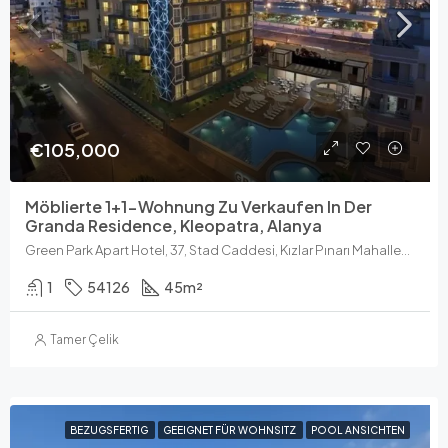
€105,000
Möblierte 1+1-Wohnung Zu Verkaufen In Der
Granda Residence, Kleopatra, Alanya
Green Park Apart Hotel, 37, Stad Caddesi, Kızlar Pınarı Mahallesi, Alanya, Antalya, Mittelmeerregion, 07400, Türkei
1
54126
45
m²
Tamer Çelik
BEZUGSFERTIG
GEEIGNET FÜR WOHNSITZ
POOL ANSICHTEN