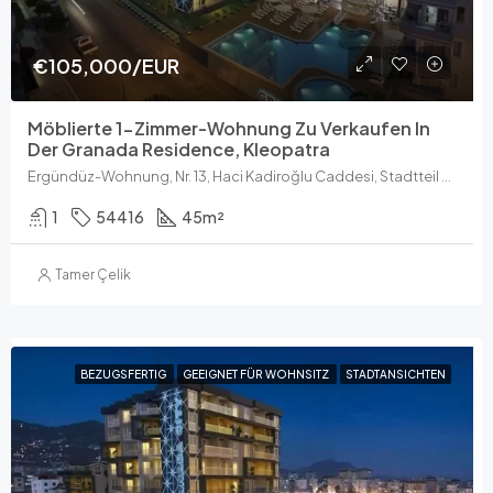
€105,000/EUR
Möblierte 1-Zimmer-Wohnung Zu Verkaufen In
Der Granada Residence, Kleopatra
Ergündüz-Wohnung, Nr. 13, Haci Kadiroğlu Caddesi, Stadtteil Kızlar Pınarı, Alanya, Antalya, Mittelmeerregion, 07400, Türkei
1
54416
45
m²
Tamer Çelik
BEZUGSFERTIG
GEEIGNET FÜR WOHNSITZ
STADTANSICHTEN