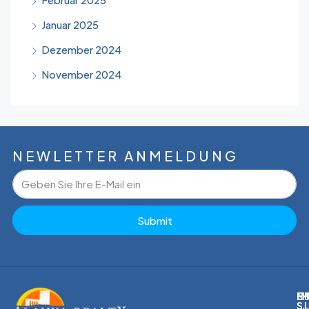
Januar 2025
Dezember 2024
November 2024
NEWLETTER ANMELDUNG
Submit
M
I
E
E
S
S
I
I