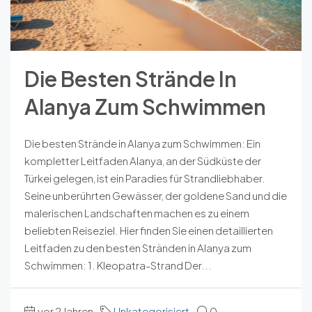
Die Besten Strände In
Alanya Zum Schwimmen
Die besten Strände in Alanya zum Schwimmen: Ein
kompletter Leitfaden Alanya, an der Südküste der
Türkei gelegen, ist ein Paradies für Strandliebhaber.
Seine unberührten Gewässer, der goldene Sand und die
malerischen Landschaften machen es zu einem
beliebten Reiseziel. Hier finden Sie einen detaillierten
Leitfaden zu den besten Stränden in Alanya zum
Schwimmen: 1. Kleopatra-Strand Der...
vor 2 Jahren
Unkategorisiert
0