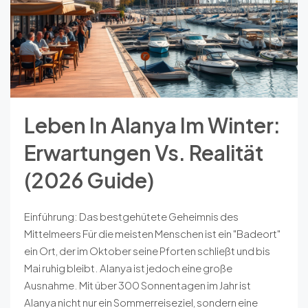
Leben In Alanya Im Winter:
Erwartungen Vs. Realität
(2026 Guide)
Einführung: Das bestgehütete Geheimnis des
Mittelmeers Für die meisten Menschen ist ein "Badeort"
ein Ort, der im Oktober seine Pforten schließt und bis
Mai ruhig bleibt. Alanya ist jedoch eine große
Ausnahme. Mit über 300 Sonnentagen im Jahr ist
Alanya nicht nur ein Sommerreiseziel, sondern eine