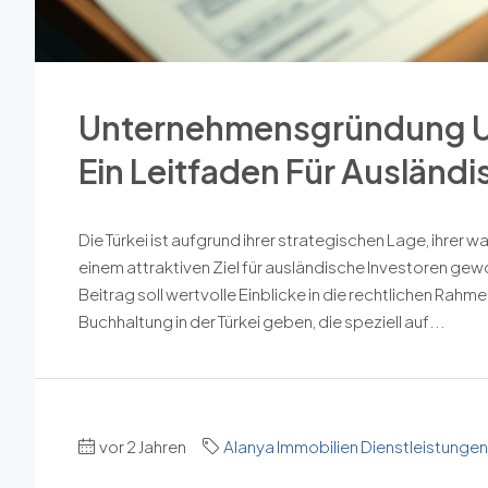
Unternehmensgründung Und
Ein Leitfaden Für Ausländ
Die Türkei ist aufgrund ihrer strategischen Lage, ihrer
einem attraktiven Ziel für ausländische Investoren ge
Beitrag soll wertvolle Einblicke in die rechtlichen R
Buchhaltung in der Türkei geben, die speziell auf...
vor 2 Jahren
Alanya Immobilien Dienstleistungen