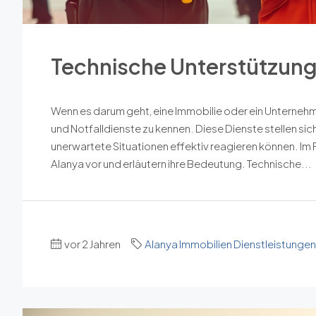
Technische Unterstützung 
Wenn es darum geht, eine Immobilie oder ein Unternehmen
und Notfalldienste zu kennen. Diese Dienste stellen sic
unerwartete Situationen effektiv reagieren können. Im F
Alanya vor und erläutern ihre Bedeutung. Technische...
vor 2 Jahren
Alanya Immobilien Dienstleistungen