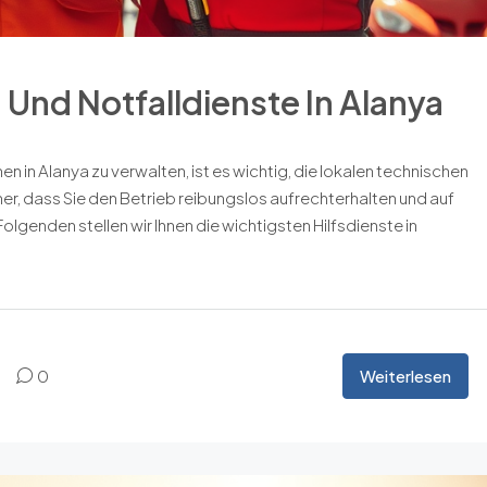
Und Notfalldienste In Alanya
 in Alanya zu verwalten, ist es wichtig, die lokalen technischen
her, dass Sie den Betrieb reibungslos aufrechterhalten und auf
olgenden stellen wir Ihnen die wichtigsten Hilfsdienste in
Weiterlesen
0