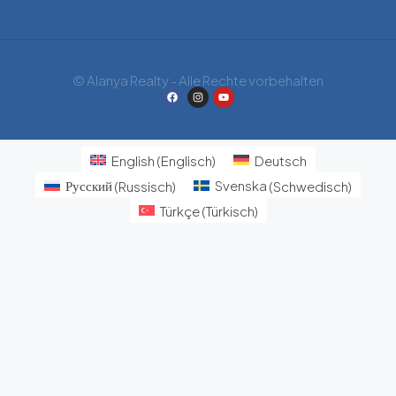
© Alanya Realty - Alle Rechte vorbehalten
English
(
Englisch
)
Deutsch
Русский
(
Russisch
)
Svenska
(
Schwedisch
)
Türkçe
(
Türkisch
)