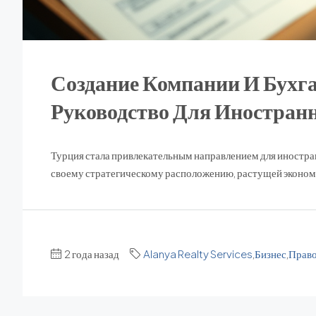
Создание Компании И Бухга
Руководство Для Иностран
Турция стала привлекательным направлением для иностра
своему стратегическому расположению, растущей экономи
2 года назад
Alanya Realty Services
,
Бизнес
,
Право