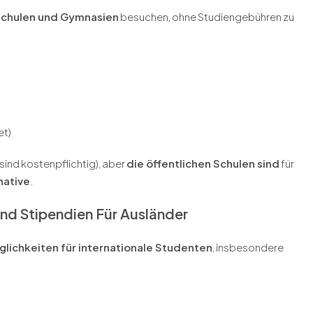
lschulen und Gymnasien
besuchen, ohne Studiengebühren zu
et)
 sind kostenpflichtig), aber
die öffentlichen Schulen sind
für
native
.
Und Stipendien Für Ausländer
öglichkeiten für internationale Studenten
, insbesondere