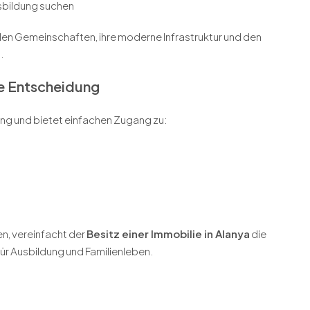
usbildung suchen
ellen Gemeinschaften, ihre moderne Infrastruktur und den
.
ge Entscheidung
ung und bietet einfachen Zugang zu:
sen, vereinfacht der
Besitz einer Immobilie in Alanya
die
ür Ausbildung und Familienleben.