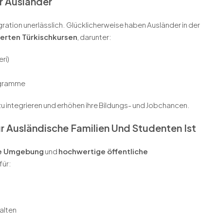
r Ausländer
tegration unerlässlich. Glücklicherweise haben Ausländer in der
derten Türkischkursen
, darunter:
ri)
ogramme
 zu integrieren und erhöhen ihre Bildungs- und Jobchancen.
ür Ausländische Familien Und Studenten Ist
re Umgebung
und
hochwertige öffentliche
für:
alten