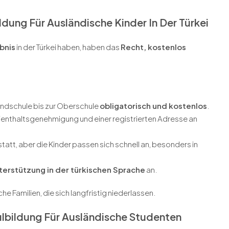
ldung Für Ausländische Kinder In Der Türkei
bnis
in der Türkei haben, haben das
Recht, kostenlos
Grundschule bis zur Oberschule
obligatorisch und kostenlos
.
fenthaltsgenehmigung und einer registrierten Adresse an
statt, aber die Kinder passen sich schnell an, besonders in
nterstützung in der türkischen Sprache
an.
he Familien, die sich langfristig niederlassen.
lbildung Für Ausländische Studenten