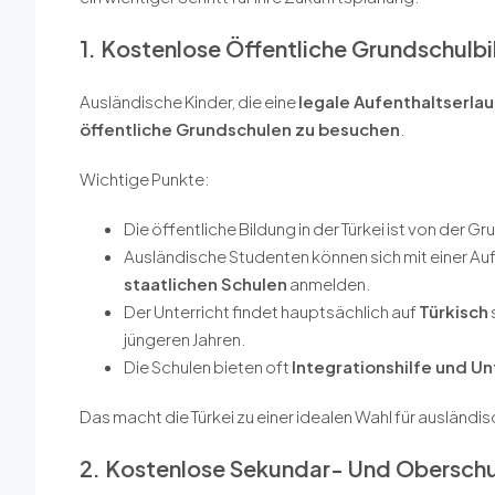
1. Kostenlose Öffentliche Grundschulbi
Ausländische Kinder, die eine
legale Aufenthaltserlau
öffentliche Grundschulen zu besuchen
.
Wichtige Punkte:
Die öffentliche Bildung in der Türkei ist von der 
Ausländische Studenten können sich mit einer Au
staatlichen Schulen
anmelden.
Der Unterricht findet hauptsächlich auf
Türkisch
jüngeren Jahren.
Die Schulen bieten oft
Integrationshilfe und U
Das macht die Türkei zu einer idealen Wahl für ausländisc
2. Kostenlose Sekundar- Und Oberschu