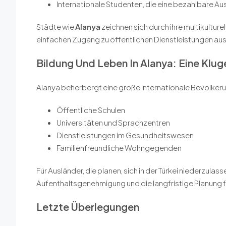
Internationale Studenten, die eine bezahlbare A
Städte wie
Alanya
zeichnen sich durch ihre multikultur
einfachen Zugang zu öffentlichen Dienstleistungen aus
Bildung Und Leben In Alanya: Eine Klu
Alanya beherbergt eine große internationale Bevölker
Öffentliche Schulen
Universitäten und Sprachzentren
Dienstleistungen im Gesundheitswesen
Familienfreundliche Wohngegenden
Für Ausländer, die planen, sich in der Türkei niederzulas
Aufenthaltsgenehmigung und die langfristige Planung f
Letzte Überlegungen