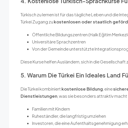
4. Kostenlose Türkisch-Sprachkurse Fü
Türkisch zu lernen ist für das tägliche Leben und die In
Türkei Zugang zu
kostenlosen oder staatlich geför
Öffentliche Bildungszentren (Halk Eğitim Merkezle
Universitäre Sprachzentren
Von der Gemeinde unterstützte Integrationspr
Diese Kurse helfen Ausländern, sich in die Gesellschaft
5. Warum Die Türkei Ein Ideales Land F
Die Türkei kombiniert
kostenlose Bildung
, eine
siche
Dienstleistungen
, was sie besonders attraktiv macht 
Familien mit Kindern
Ruheständler, die langfristig umziehen
Investoren, die eine Aufenthaltsgenehmigung erh