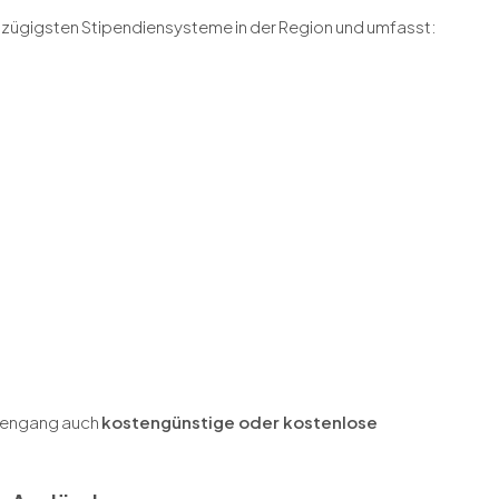
oßzügigsten Stipendiensysteme in der Region und umfasst:
udiengang auch
kostengünstige oder kostenlose