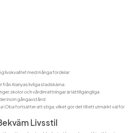
g livskvalitet med många fördelar:
r från Alanyas livliga stadskärna.
ger, skolor och vårdinrättningar är lättillgängliga.
änder inom gångavstånd.
i Oba fortsätter att stiga, vilket gör det till ett utmärkt val för
Bekväm Livsstil