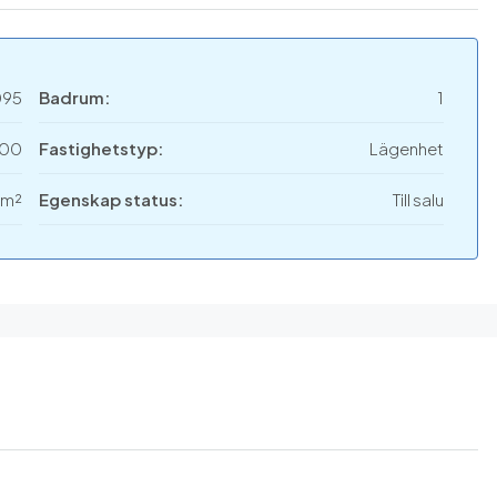
095
Badrum:
1
000
Fastighetstyp:
Lägenhet
 m²
Egenskap status:
Till salu