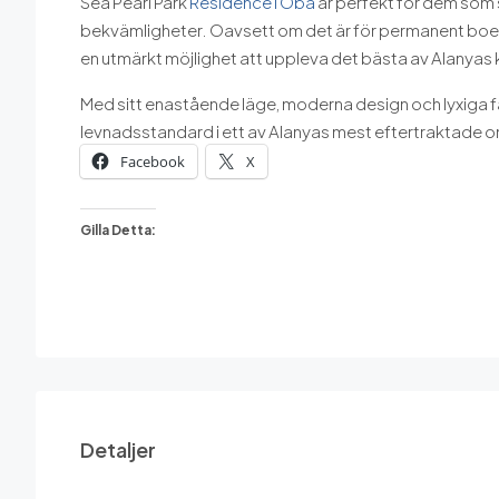
Sea Pearl Park
Residence i Oba
är perfekt för dem som
bekvämligheter. Oavsett om det är för permanent boende
en utmärkt möjlighet att uppleva det bästa av Alanyas ku
Med sitt enastående läge, moderna design och lyxiga fa
levnadsstandard i ett av Alanyas mest eftertraktade 
Facebook
X
Gilla Detta:
Detaljer