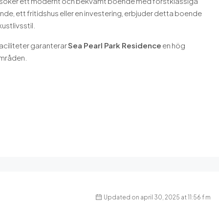
 söker ett modernt och bekvämt boende med förstklassiga
, ett fritidshus eller en investering, erbjuder detta boende
stlivsstil.
ciliteter garanterar
Sea Pearl Park Residence
en hög
områden.
Updated on april 30, 2025 at 11:56 f m