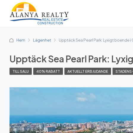
Hem
Lägenhet
Upptäck Sea Pearl Park: Lyxigt boende i
Upptäck Sea Pearl Park: Lyxi
TILL SALU
40% RABATT
AKTUELLT ERBJUDANDE
STADENS