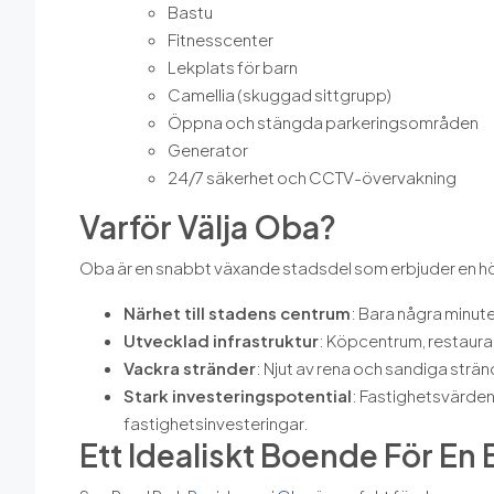
Bastu
Fitnesscenter
Lekplats för barn
Camellia (skuggad sittgrupp)
Öppna och stängda parkeringsområden
Generator
24/7 säkerhet och CCTV-övervakning
Varför Välja Oba?
Oba är en snabbt växande stadsdel som erbjuder en hö
Närhet till stadens centrum
: Bara några minute
Utvecklad infrastruktur
: Köpcentrum, restauran
Vackra stränder
: Njut av rena och sandiga str
Stark investeringspotential
: Fastighetsvärdena 
fastighetsinvesteringar.
Ett Idealiskt Boende För En 