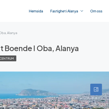
Hemsida
Fastighet i Alanya
Om oss
 Oba, Alanya
gt Boende I Oba, Alanya
 CENTRUM