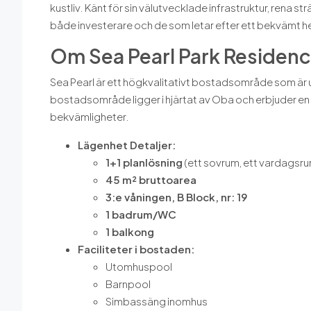
kustliv. Känt för sin välutvecklade infrastruktur, rena s
både investerare och de som letar efter ett bekvämt 
Om Sea Pearl Park Residen
Sea Pearl är ett högkvalitativt bostadsområde som är u
bostadsområde ligger i hjärtat av Oba och erbjuder en
bekvämligheter.
Lägenhet Detaljer:
1+1 planlösning
(ett sovrum, ett vardagsru
45 m² bruttoarea
3:e våningen, B Block, nr: 19
1 badrum/WC
1 balkong
Faciliteter i bostaden:
Utomhuspool
Barnpool
Simbassäng inomhus