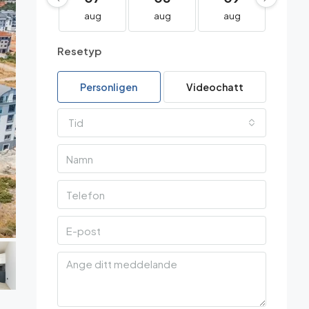
aug
aug
aug
au
Resetyp
Personligen
Videochatt
Tid