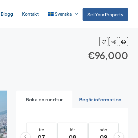
Blogg
Kontakt
Svenska
Sell Your Property
€96,000
Boka en rundtur
Begär information
fre
lör
sön
må
07
08
09
10