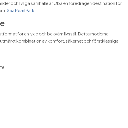
tränder och livliga samhälle är Oba en föredragen destination för
hem.
Sea Pearl Park
ce
tformat för en lyxig och bekväm livsstil. Detta moderna
 utmärkt kombination av komfort, säkerhet och förstklassiga
m)