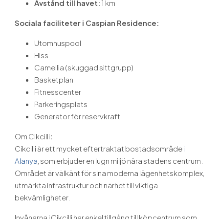
Avstånd till havet:
1 km
Sociala faciliteter i Caspian Residence:
Utomhuspool
Hiss
Camellia (skuggad sittgrupp)
Basketplan
Fitnesscenter
Parkeringsplats
Generator för reservkraft
Om Cikcilli
:
Cikcilli är ett mycket eftertraktat bostadsområde
i
Alanya
, som erbjuder en lugn miljö nära stadens centrum.
Området är välkänt för sina moderna lägenhetskomplex,
utmärkta infrastruktur och närhet till viktiga
bekvämligheter.
Invånarna i Cikcilli har enkel tillgång till köpcentrum som