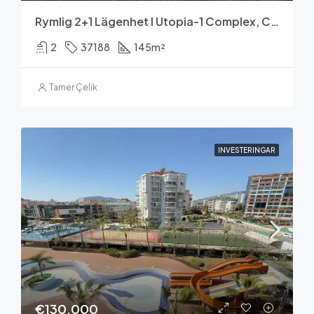
Rymlig 2+1 Lägenhet I Utopia-1 Complex, Cikcilli
2
37188
145
m²
Tamer Çelik
INVESTERINGAR
€130,000