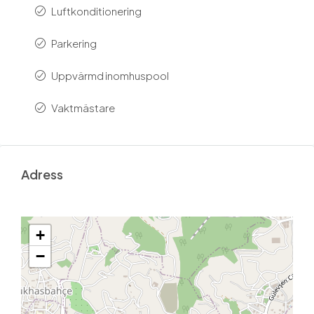
Luftkonditionering
Parkering
Uppvärmd inomhuspool
Vaktmästare
Adress
+
−