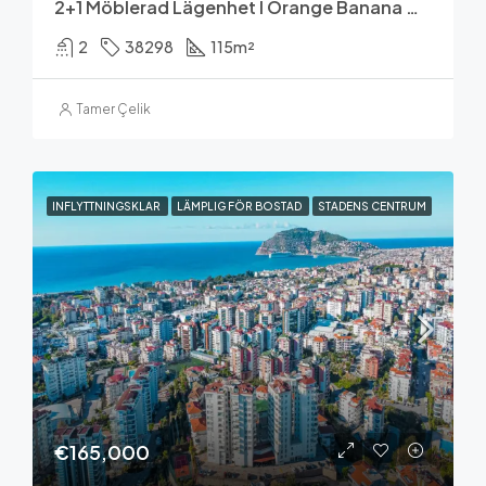
2+1 Möblerad Lägenhet I Orange Banana Garden, Cikcilli
2
38298
115
m²
Tamer Çelik
INFLYTTNINGSKLAR
LÄMPLIG FÖR BOSTAD
STADENS CENTRUM
€165,000