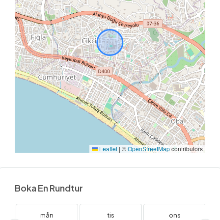
Leaflet
|
©
OpenStreetMap
contributors
Boka En Rundtur
mån
tis
ons