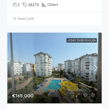
2
38275
130
m²
Tamer Çelik
UTSIKT ÖVER POOLEN
€165,000