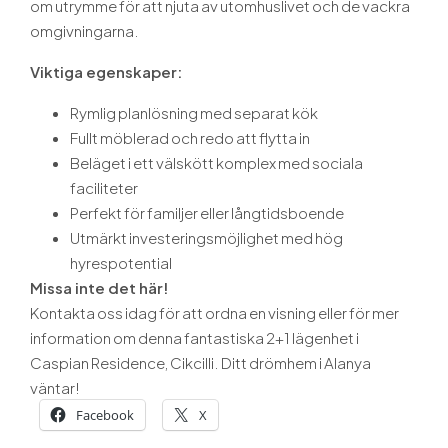
om utrymme för att njuta av utomhuslivet och de vackra
omgivningarna.
Viktiga egenskaper:
Rymlig planlösning med separat kök
Fullt möblerad och redo att flytta in
Beläget i ett välskött komplex med sociala
faciliteter
Perfekt för familjer eller långtidsboende
Utmärkt investeringsmöjlighet med hög
hyrespotential
Missa inte det här!
Kontakta oss idag för att ordna en visning eller för mer
information om denna fantastiska 2+1 lägenhet i
Caspian Residence, Cikcilli. Ditt drömhem i Alanya
väntar!
Facebook
X