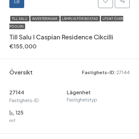
TILL SALU
INVESTERINGAR
LÄMPLIG FÖR BOSTAD
UTSIKT ÖVER
POOLEN
Till Salu I Caspian Residence Cikcilli
€155,000
Översikt
Fastighets-ID:
27144
27144
Lägenhet
Fastighetstyp
Fastighets-ID
125
m²