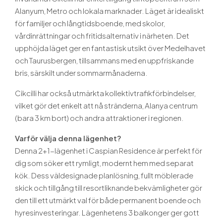
Alanyum, Metro och lokala marknader. Läget är idealiskt
för familjer och långtidsboende, med skolor,
vårdinrättningar och fritidsalternativ i närheten. Det
upphöjda läget ger en fantastisk utsikt över Medelhavet
och Taurusbergen, tillsammans med en uppfriskande
bris, särskilt under sommarmånaderna.
Cikcilli har också utmärkta kollektivtrafikförbindelser,
vilket gör det enkelt att nå stränderna, Alanya centrum
(bara 3 km bort) och andra attraktioner i regionen.
Varför välja denna lägenhet?
Denna 2+1-lägenhet i Caspian Residence är perfekt för
dig som söker ett rymligt, modernt hem med separat
kök. Dess väldesignade planlösning, fullt möblerade
skick och tillgång till resortliknande bekvämligheter gör
den till ett utmärkt val för både permanent boende och
hyresinvesteringar. Lägenhetens 3 balkonger ger gott