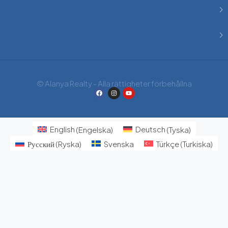
© Alanya Realty - Alla rättigheter förbehållna
English
(
Engelska
)
Deutsch
(
Tyska
)
Русский
(
Ryska
)
Svenska
Türkçe
(
Turkiska
)