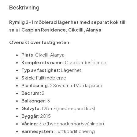
Beskrivning
Rymlig 2+1 möblerad lägenhet med separat kök till
salu i Caspian Residence, Cikcilli, Alanya
Översikt över fastigheten:
Plats:
Cikcilli, Alanya
Komplexets namn:
Caspian Residence
Typ av fastighet:
Lägenhet
Skick:
Fullt möblerad
Planlösning:
2 Sovrum + 1 Vardagsrum
Badrum:
2
Balkonger:
3
Golvyta:
125 m² (med separat kök)
Byggår:
2015
Våning:
3:e (byggnaden har 5 våningar)
Värmesystem:
Luftkonditionering