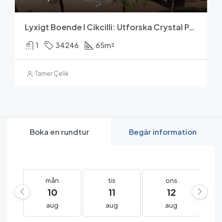
Lyxigt Boende I Cikcilli: Utforska Crystal Park Residence
1
34246
65
m²
Tamer Çelik
Boka en rundtur
Begär information
mån
tis
ons
10
11
12
aug
aug
aug