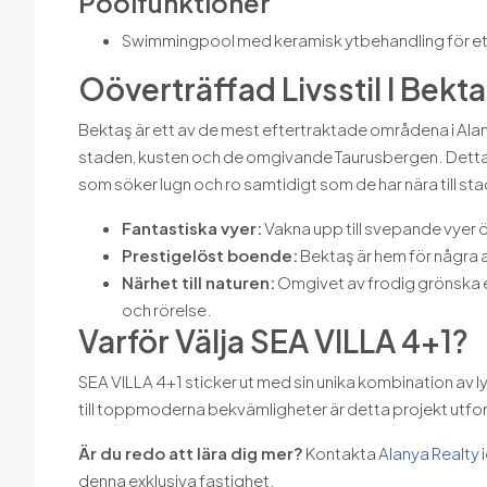
Poolfunktioner
Swimmingpool med keramisk ytbehandling för et
Oöverträffad Livsstil I Bekt
Bektaş är ett av de mest eftertraktade områdena i Ala
staden, kusten och de omgivande Taurusbergen. Detta fri
som söker lugn och ro samtidigt som de har nära till s
Fantastiska vyer:
Vakna upp till svepande vyer 
Prestigelöst boende:
Bektaş är hem för några 
Närhet till naturen:
Omgivet av frodig grönska erb
och rörelse.
Varför Välja SEA VILLA 4+1?
SEA VILLA 4+1 sticker ut med sin unika kombination av 
till toppmoderna bekvämligheter är detta projekt utfor
Är du redo att lära dig mer?
Kontakta
Alanya Realty
denna exklusiva fastighet.