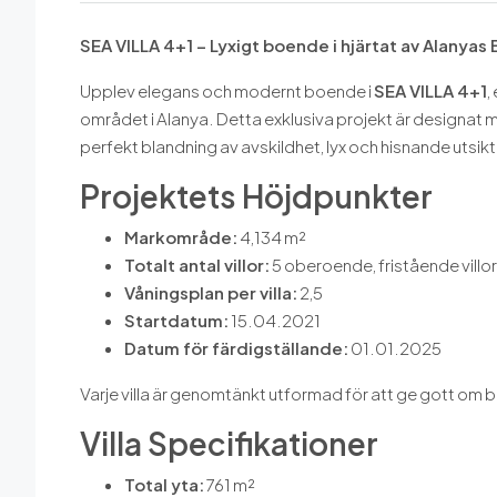
SEA VILLA 4+1 – Lyxigt boende i hjärtat av Alanyas
Upplev elegans och modernt boende i
SEA VILLA 4+1
,
området i Alanya. Detta exklusiva projekt är designa
perfekt blandning av avskildhet, lyx och hisnande utsi
Projektets Höjdpunkter
Markområde:
4,134 m²
Totalt antal villor:
5 oberoende, fristående villor
Våningsplan per villa:
2,5
Startdatum:
15.04.2021
Datum för färdigställande:
01.01.2025
Varje villa är genomtänkt utformad för att ge gott om 
Villa Specifikationer
Total yta:
761 m²