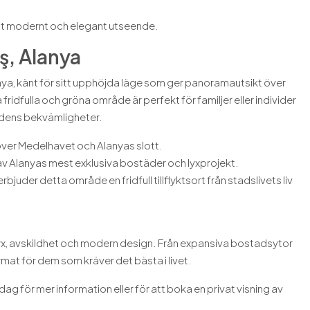
t modernt och elegant utseende.
aş, Alanya
nya, känt för sitt upphöjda läge som ger panoramautsikt över
dfulla och gröna område är perfekt för familjer eller individer
tadens bekvämligheter.
över Medelhavet och Alanyas slott.
av Alanyas mest exklusiva bostäder och lyxprojekt.
juder detta område en fridfull tillflyktsort från stadslivets liv
lyx, avskildhet och modern design. Från expansiva bostadsytor
mat för dem som kräver det bästa i livet.
idag för mer information eller för att boka en privat visning av