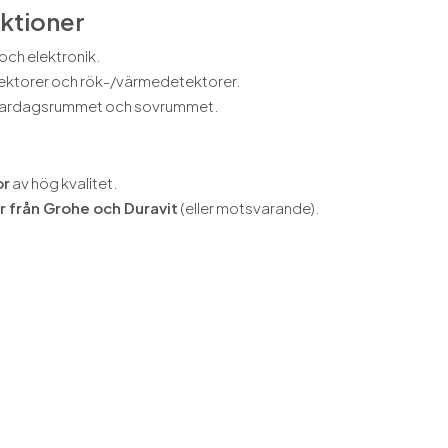
ktioner
och elektronik.
ektorer och rök-/värmedetektorer.
 vardagsrummet och sovrummet.
or
av hög kvalitet.
 från Grohe och Duravit
(eller motsvarande).