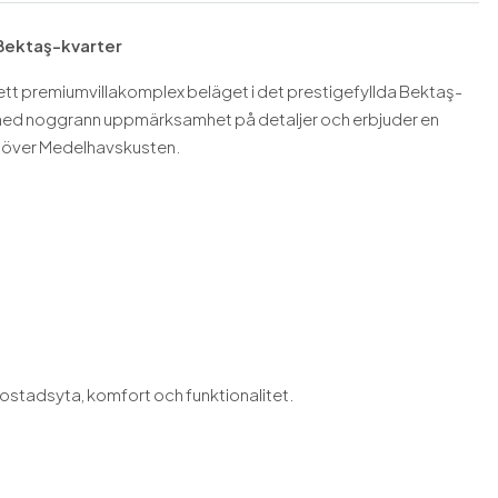
 Bektaş-kvarter
 ett premiumvillakomplex beläget i det prestigefyllda Bektaş-
t med noggrann uppmärksamhet på detaljer och erbjuder en
kt över Medelhavskusten.
bostadsyta, komfort och funktionalitet.