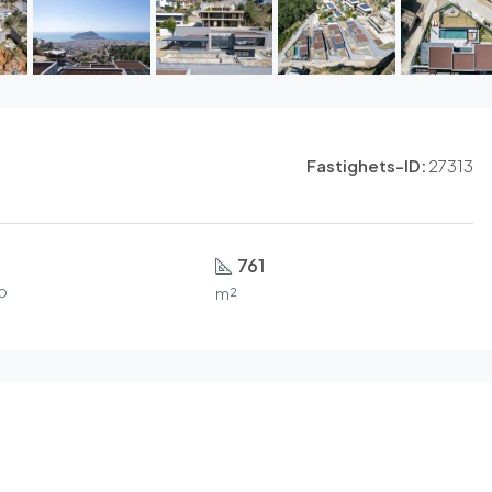
Fastighets-ID:
27313
761
p
m²