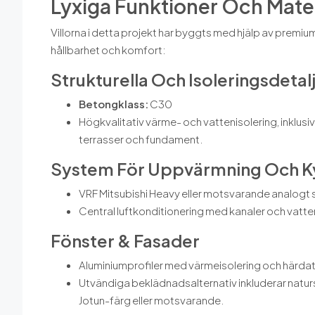
Lyxiga Funktioner Och Mater
Villorna i detta projekt har byggts med hjälp av premiu
hållbarhet och komfort:
Strukturella Och Isoleringsdetal
Betongklass:
C30
Högkvalitativ värme- och vattenisolering, inklu
terrasser och fundament.
System För Uppvärmning Och K
VRF Mitsubishi Heavy eller motsvarande analogt
Central luftkonditionering med kanaler och va
Fönster & Fasader
Aluminiumprofiler med värmeisolering och härda
Utvändiga beklädnadsalternativ inkluderar naturs
Jotun-färg eller motsvarande.