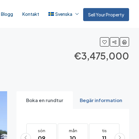
Blogg
Kontakt
Svenska
Sell Your Property
€3,475,000
Boka en rundtur
Begär information
sön
mån
tis
on
09
10
11
12