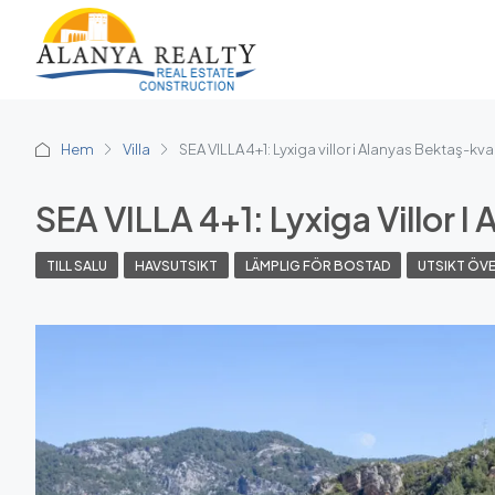
Hem
Villa
SEA VILLA 4+1: Lyxiga villor i Alanyas Bektaş-kva
SEA VILLA 4+1: Lyxiga Villor 
TILL SALU
HAVSUTSIKT
LÄMPLIG FÖR BOSTAD
UTSIKT ÖV