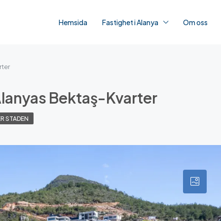
Hemsida
Fastighet i Alanya
Om oss
rter
I Alanyas Bektaş-Kvarter
ER STADEN