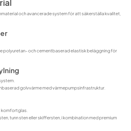
ial
mmaterial och avancerade system för att säkerställa kvalitet,
jer
sive polyuretan- och cementbaserad elastisk beläggning för
ylning
 system.
ttenbaserad golvvärme med värmepumpsinfrastruktur.
t komfortglas.
ten, tunn sten eller skiffersten, i kombination med premium