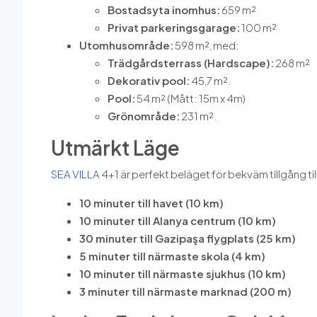
Bostadsyta inomhus:
659 m²
Privat parkeringsgarage:
100 m²
Utomhusområde:
598 m², med:
Trädgårdsterrass (Hardscape):
268 m²
Dekorativ pool:
45,7 m².
Pool:
54 m² (Mått: 15m x 4m)
Grönområde:
231 m².
Utmärkt Läge
SEA VILLA
4+1 är perfekt beläget för bekväm tillgång til
10 minuter till havet (10 km)
10 minuter till Alanya centrum (10 km)
30 minuter till Gazipaşa flygplats (25 km)
5 minuter till närmaste skola (4 km)
10 minuter till närmaste sjukhus (10 km)
3 minuter till närmaste marknad (200 m)