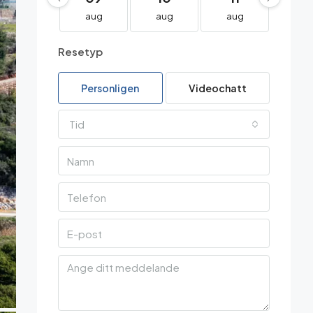
aug
aug
aug
au
Resetyp
Personligen
Videochatt
Tid