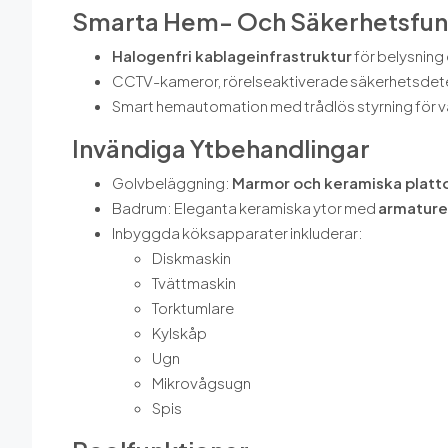
Smarta Hem- Och Säkerhetsfun
Halogenfri kablageinfrastruktur
för belysning 
CCTV-kameror, rörelseaktiverade säkerhetsdet
Smart hemautomation med trådlös styrning för
Invändiga Ytbehandlingar
Golvbeläggning:
Marmor och keramiska platt
Badrum: Eleganta keramiska ytor med
armaturer
Inbyggda köksapparater inkluderar:
Diskmaskin
Tvättmaskin
Torktumlare
Kylskåp
Ugn
Mikrovågsugn
Spis