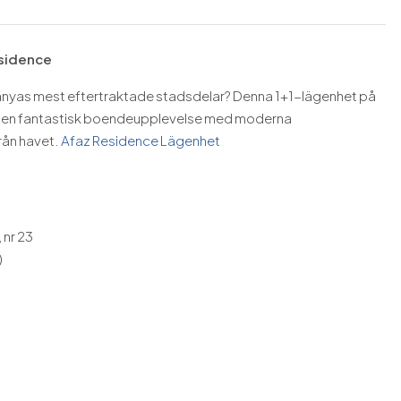
esidence
Alanyas mest eftertraktade stadsdelar? Denna 1+1-lägenhet på
der en fantastisk boendeupplevelse med moderna
rån havet.
Afaz Residence Lägenhet
 nr 23
)