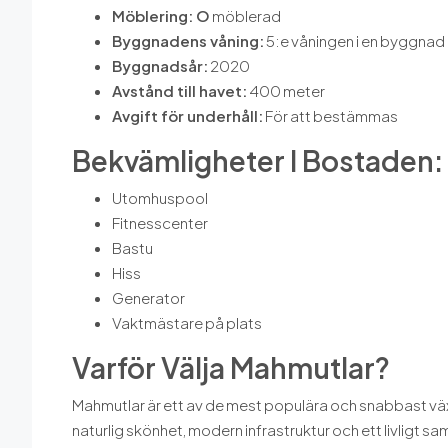
Möblering: O
möblerad
Byggnadens våning:
5:e våningen i en byggnad
Byggnadsår:
2020
Avstånd till havet:
400 meter
Avgift för underhåll:
För att bestämmas
Bekvämligheter I Bostaden:
Utomhuspool
Fitnesscenter
Bastu
Hiss
Generator
Vaktmästare på plats
Varför Välja Mahmutlar?
Mahmutlar är ett av de mest populära och snabbast vä
naturlig skönhet, modern infrastruktur och ett livligt sa