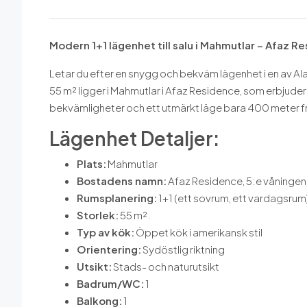
Modern 1+1 lägenhet till salu i Mahmutlar – Afaz R
Letar du efter en snygg och bekväm lägenhet i en av 
55 m² ligger i Mahmutlar i Afaz Residence, som erbju
bekvämligheter och ett utmärkt läge bara 400 meter f
Lägenhet Detaljer:
Plats:
Mahmutlar
Bostadens namn:
Afaz Residence, 5:e våningen,
Rumsplanering:
1+1 (ett sovrum, ett vardagsrum
Storlek:
55 m².
Typ av kök:
Öppet kök i amerikansk stil
Orientering:
Sydöstlig riktning
Utsikt:
Stads- och naturutsikt
Badrum/WC:
1
Balkong:
1