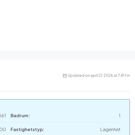
Updated on april 21, 2026 at 7:41 f m
661
Badrum:
1
000
Fastighetstyp:
Lägenhet