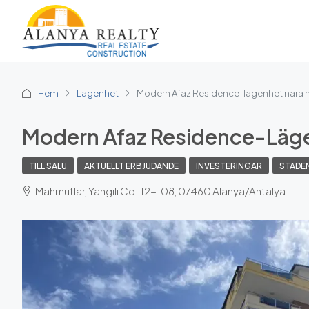
Hem
Lägenhet
Modern Afaz Residence-lägenhet nära 
Modern Afaz Residence-Läge
TILL SALU
AKTUELLT ERBJUDANDE
INVESTERINGAR
STADE
Mahmutlar, Yangılı Cd. 12-108, 07460 Alanya/Antalya