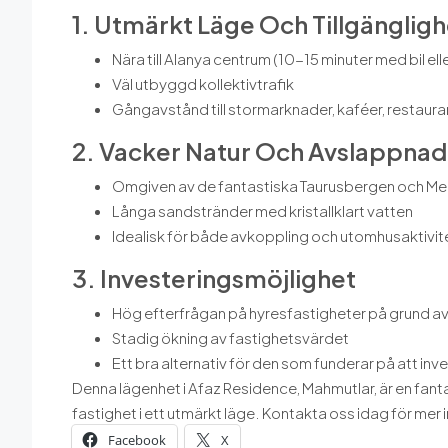
1. Utmärkt Läge Och Tillgängligh
Nära till Alanya centrum (10-15 minuter med bil elle
Väl utbyggd kollektivtrafik
Gångavstånd till stormarknader, kaféer, restau
2. Vacker Natur Och Avslappnad L
Omgiven av de fantastiska Taurusbergen och M
Långa sandstränder med kristallklart vatten
Idealisk för både avkoppling och utomhusaktivi
3. Investeringsmöjlighet
Hög efterfrågan på hyresfastigheter på grund av
Stadig ökning av fastighetsvärdet
Ett bra alternativ för den som funderar på att inves
Denna lägenhet i Afaz Residence, Mahmutlar, är en fant
fastighet i ett utmärkt läge. Kontakta oss idag för mer i
Facebook
X