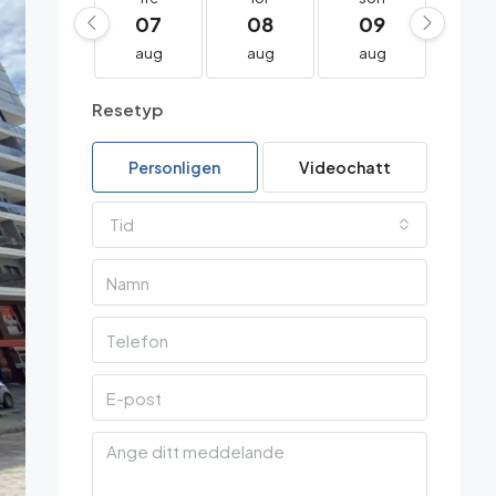
07
08
09
10
aug
aug
aug
au
Resetyp
Personligen
Videochatt
Tid