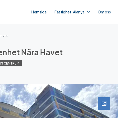
Hemsida
Fastighet i Alanya
Om oss
havet
nhet Nära Havet
NS CENTRUM