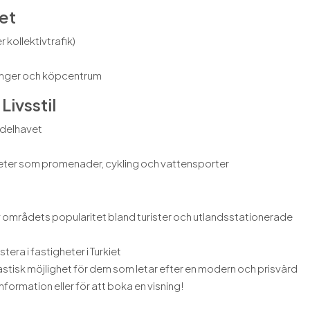
et
r kollektivtrafik)
ranger och köpcentrum
ivsstil
edelhavet
teter som promenader, cykling och vattensporter
 områdets popularitet bland turister och utlandsstationerade
tera i fastigheter i Turkiet
astisk möjlighet för dem som letar efter en modern och prisvärd
nformation eller för att boka en visning!