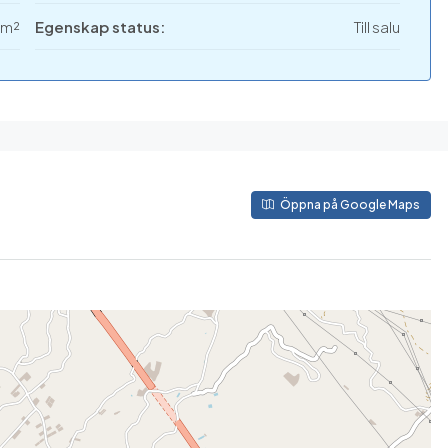
 m²
Egenskap status:
Till salu
Öppna på Google Maps