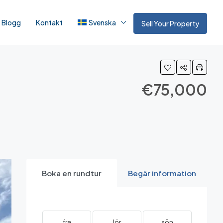
Blogg
Kontakt
Svenska
Sell Your Property
€75,000
Boka en rundtur
Begär information
fre
lör
sön
må