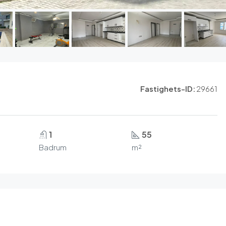
Fastighets-ID:
29661
1
55
Badrum
m²