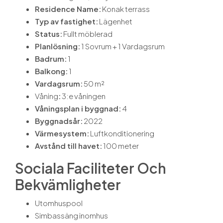
Residence Name:
Konak terrass
Typ av fastighet:
Lägenhet
Status:
Fullt möblerad
Planlösning:
1 Sovrum + 1 Vardagsrum
Badrum:
1
Balkong:
1
Vardagsrum:
50 m²
Våning
:
3:e våningen
Våningsplan i byggnad:
4
Byggnadsår:
2022
Värmesystem:
Luftkonditionering
Avstånd till havet:
100 meter
Sociala Faciliteter Och
Bekvämligheter
Utomhuspool
Simbassäng inomhus