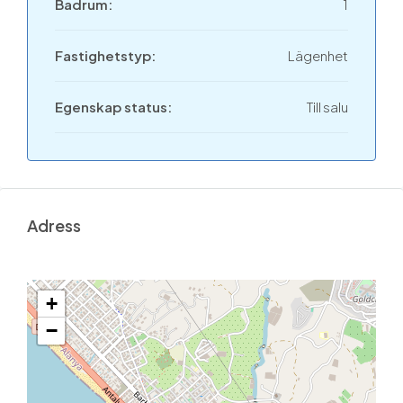
Badrum:
1
Fastighetstyp:
Lägenhet
Egenskap status:
Till salu
Adress
+
−