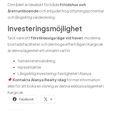
Området är idealiskt för både
fritidshus och
åretruntboende
och erbjuder hög uthyrningspotential
och långsiktig värdeökning.
Investeringsmöjlighet
Tack vare sitt
förstklassiga läge vid havet
, moderna
bostadsfaciliteter och den höga efterfrågan i Kargicak
är denna lägenhet ett utmärkt val för:
Semesteranvändning
Hyresintäkter
Långsiktig investering i fastigheter i Alanya
Kontakta Alanya Realty idag
för mer information
eller för att boka en visning av denna exklusiva lägenhet i
Kargicak.
Facebook
X