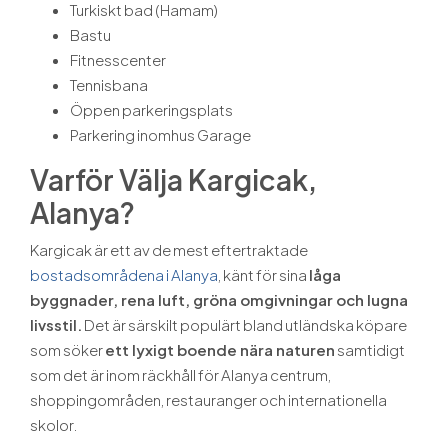
Turkiskt bad (Hamam)
Bastu
Fitnesscenter
Tennisbana
Öppen parkeringsplats
Parkering inomhus Garage
Varför Välja Kargicak,
Alanya?
Kargicak är ett av de mest eftertraktade
bostadsområdena i Alanya
, känt för sina
låga
byggnader, rena luft, gröna omgivningar och lugna
livsstil.
Det är särskilt populärt bland utländska köpare
som söker
ett lyxigt boende nära naturen
samtidigt
som det är inom räckhåll för Alanya centrum,
shoppingområden, restauranger och internationella
skolor.