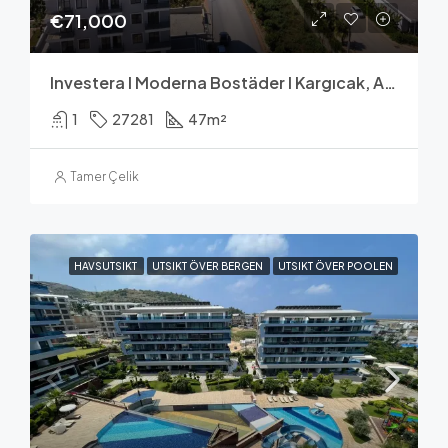
€71,000
Investera I Moderna Bostäder I Kargıcak, Alanya
1
27281
47
m²
Tamer Çelik
HAVSUTSIKT
UTSIKT ÖVER BERGEN
UTSIKT ÖVER POOLEN