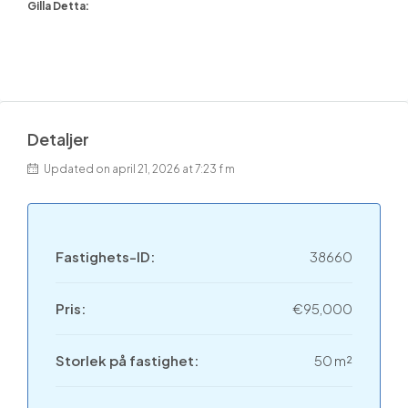
Gilla Detta:
Detaljer
Updated on april 21, 2026 at 7:23 f m
Fastighets-ID:
38660
Pris:
€95,000
Storlek på fastighet:
50 m²