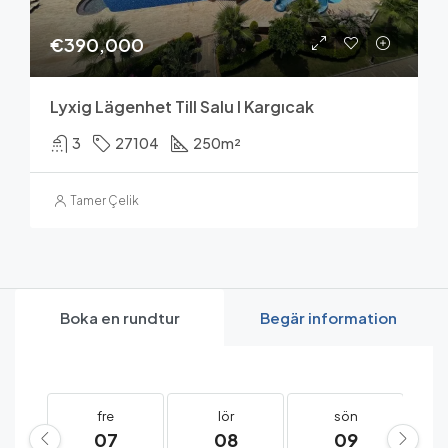
€390,000
Lyxig Lägenhet Till Salu I Kargıcak
3
27104
250
m²
Tamer Çelik
Boka en rundtur
Begär information
fre
lör
sön
07
08
09