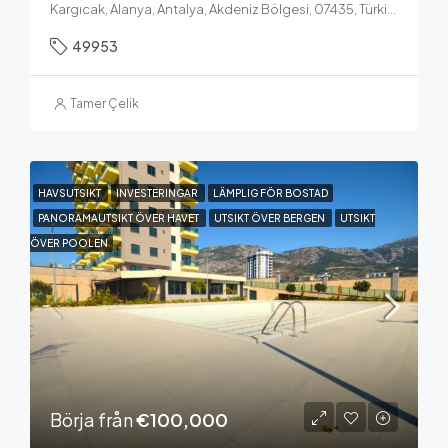
Kargıcak, Alanya, Antalya, Akdeniz Bölgesi, 07435, Türkiye
49953
Tamer Çelik
HAVSUTSIKT
INVESTERINGAR
LÄMPLIG FÖR BOSTAD
PANORAMAUTSIKT ÖVER HAVET
UTSIKT ÖVER BERGEN
UTSIKT
ÖVER POOLEN
Börja från
€100,000