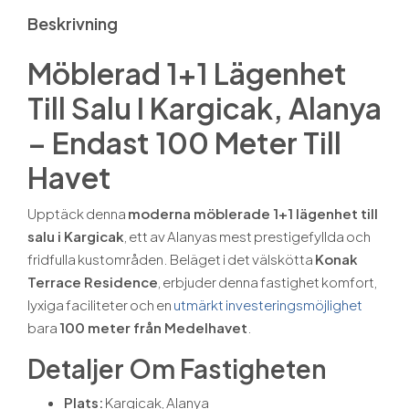
Beskrivning
Möblerad 1+1 Lägenhet
Till Salu I Kargicak, Alanya
– Endast 100 Meter Till
Havet
Upptäck denna
moderna möblerade 1+1 lägenhet till
salu i Kargicak
, ett av Alanyas mest prestigefyllda och
fridfulla kustområden. Beläget i det välskötta
Konak
Terrace Residence
, erbjuder denna fastighet komfort,
lyxiga faciliteter och en
utmärkt investeringsmöjlighet
bara
100 meter från Medelhavet
.
Detaljer Om Fastigheten
Plats:
Kargicak, Alanya