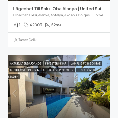
Lägenhet Till Salu I Oba Alanya | United Suites 1+1
Oba Mahallesi, Alanya, Antalya, Akdeniz Bölgesi, Türkiye
1
42003
52
m²
Tamer Çelik
AKTUELLT ERBJUDANDE
INVESTERINGAR
LÄMPLIG FÖR BOSTAD
UTSIKT ÖVER BERGEN
UTSIKT ÖVER POOLEN
UTSIKT ÖVER
STADEN