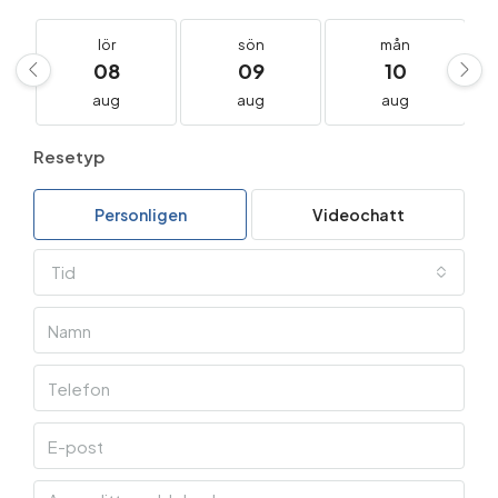
lör
sön
mån
08
09
10
aug
aug
aug
Resetyp
Personligen
Videochatt
Tid