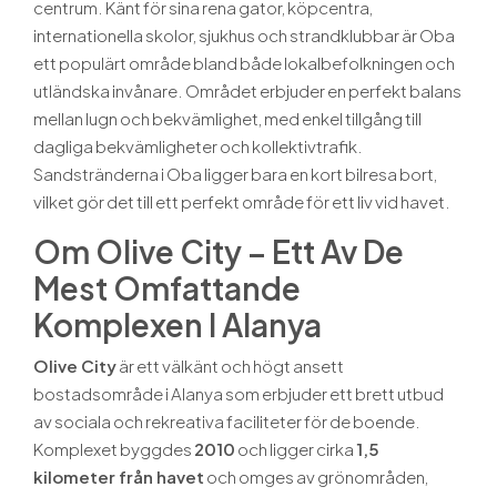
centrum. Känt för sina rena gator, köpcentra,
internationella skolor, sjukhus och strandklubbar är Oba
ett populärt område bland både lokalbefolkningen och
utländska invånare. Området erbjuder en perfekt balans
mellan lugn och bekvämlighet, med enkel tillgång till
dagliga bekvämligheter och kollektivtrafik.
Sandstränderna i Oba ligger bara en kort bilresa bort,
vilket gör det till ett perfekt område för ett liv vid havet.
Om Olive City – Ett Av De
Mest Omfattande
Komplexen I Alanya
Olive City
är ett välkänt och högt ansett
bostadsområde i Alanya som erbjuder ett brett utbud
av sociala och rekreativa faciliteter för de boende.
Komplexet byggdes
2010
och ligger cirka
1,5
kilometer från havet
och omges av grönområden,