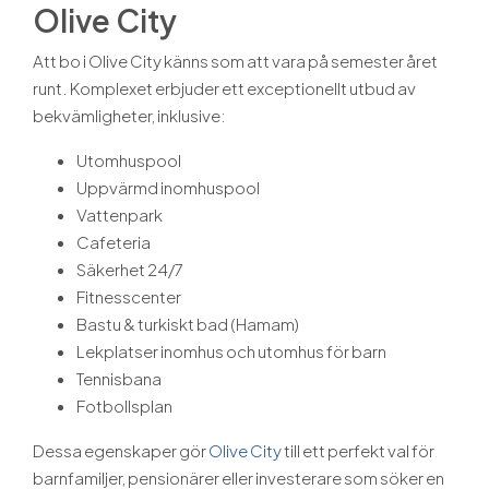
Olive City
Att bo i Olive City känns som att vara på semester året
runt. Komplexet erbjuder ett exceptionellt utbud av
bekvämligheter, inklusive:
Utomhuspool
Uppvärmd inomhuspool
Vattenpark
Cafeteria
Säkerhet 24/7
Fitnesscenter
Bastu & turkiskt bad (Hamam)
Lekplatser inomhus och utomhus för barn
Tennisbana
Fotbollsplan
Dessa egenskaper gör
Olive City
till ett perfekt val för
barnfamiljer, pensionärer eller investerare som söker en