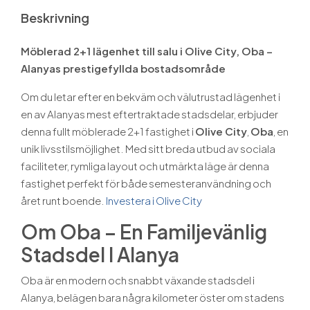
Beskrivning
Möblerad 2+1 lägenhet till salu i Olive City, Oba –
Alanyas prestigefyllda bostadsområde
Om du letar efter en bekväm och välutrustad lägenhet i
en av Alanyas mest eftertraktade stadsdelar, erbjuder
denna fullt möblerade 2+1 fastighet i
Olive City
,
Oba
, en
unik livsstilsmöjlighet. Med sitt breda utbud av sociala
faciliteter, rymliga layout och utmärkta läge är denna
fastighet perfekt för både semesteranvändning och
året runt boende.
Investera i Olive City
Om Oba – En Familjevänlig
Stadsdel I Alanya
Oba är en modern och snabbt växande stadsdel i
Alanya, belägen bara några kilometer öster om stadens