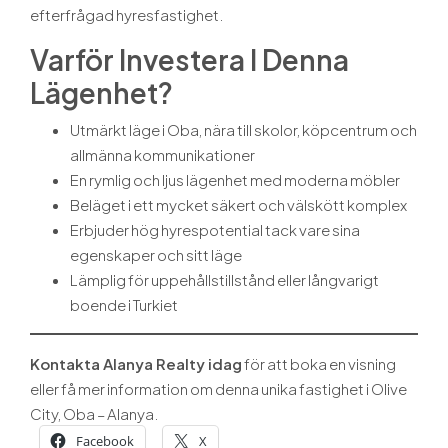
efterfrågad hyresfastighet.
Varför Investera I Denna
Lägenhet?
Utmärkt läge i Oba, nära till skolor, köpcentrum och
allmänna kommunikationer
En rymlig och ljus lägenhet med moderna möbler
Beläget i ett mycket säkert och välskött komplex
Erbjuder hög hyrespotential tack vare sina
egenskaper och sitt läge
Lämplig för uppehållstillstånd eller långvarigt
boende i Turkiet
Kontakta Alanya Realty idag
för att boka en visning
eller få mer information om denna unika fastighet i Olive
City, Oba – Alanya.
Facebook
X