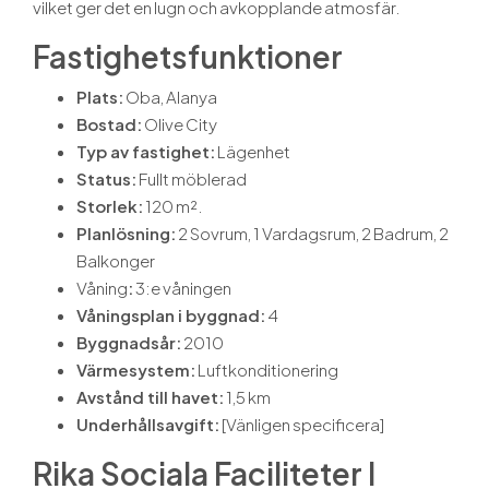
vilket ger det en lugn och avkopplande atmosfär.
Fastighetsfunktioner
Plats:
Oba, Alanya
Bostad:
Olive City
Typ av fastighet:
Lägenhet
Status:
Fullt möblerad
Storlek:
120 m².
Planlösning:
2 Sovrum, 1 Vardagsrum, 2 Badrum, 2
Balkonger
Våning
:
3:e våningen
Våningsplan i byggnad:
4
Byggnadsår:
2010
Värmesystem:
Luftkonditionering
Avstånd till havet:
1,5 km
Underhållsavgift:
[Vänligen specificera]
Rika Sociala Faciliteter I