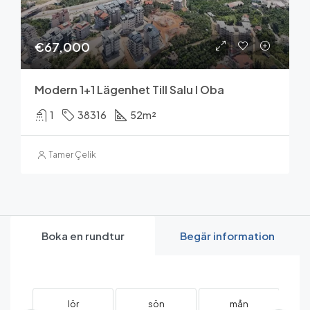
€67,000
Modern 1+1 Lägenhet Till Salu I Oba
1
38316
52
m²
Tamer Çelik
Boka en rundtur
Begär information
lör
sön
mån