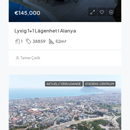
€145,000
Lyxig 1+1 Lägenhet I Alanya
1
38859
52
m²
Tamer Çelik
AKTUELLT ERBJUDANDE
STADENS CENTRUM