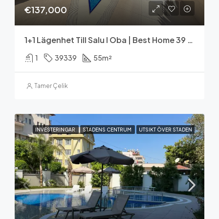
€137,000
1+1 Lägenhet Till Salu I Oba | Best Home 39 Select
1
39339
55
m²
Tamer Çelik
INVESTERINGAR
STADENS CENTRUM
UTSIKT ÖVER STADEN