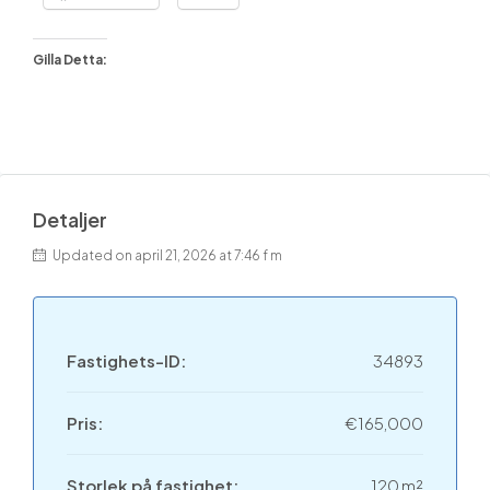
Gilla Detta:
Detaljer
Updated on april 21, 2026 at 7:46 f m
Fastighets-ID:
34893
Pris:
€165,000
Storlek på fastighet:
120 m²