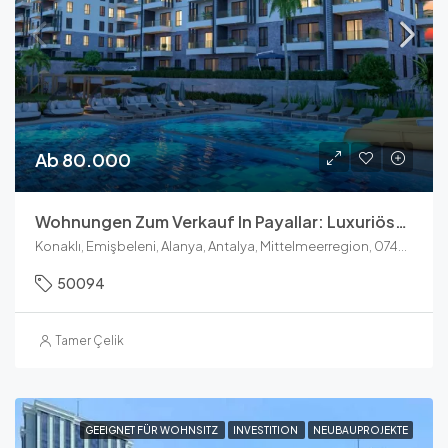
Ab 80.000
Wohnungen Zum Verkauf In Payallar: Luxuriöse Wohnungen Mit Meerblick In Den Konak Towers
Konaklı, Emişbeleni, Alanya, Antalya, Mittelmeerregion, 07475, Türkei
50094
Tamer Çelik
GEEIGNET FÜR WOHNSITZ
INVESTITION
NEUBAUPROJEKTE