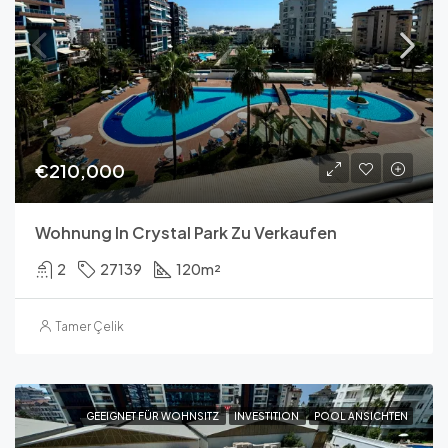
€210,000
Wohnung In Crystal Park Zu Verkaufen
2
27139
120
m²
Tamer Çelik
GEEIGNET FÜR WOHNSITZ
INVESTITION
POOL ANSICHTEN