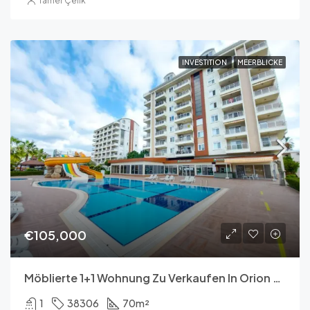
Tamer Çelik
INVESTITION
MEERBLICKE
€105,000
Möblierte 1+1 Wohnung Zu Verkaufen In Orion Hill, Avsallar – 70 M²
1
38306
70
m²