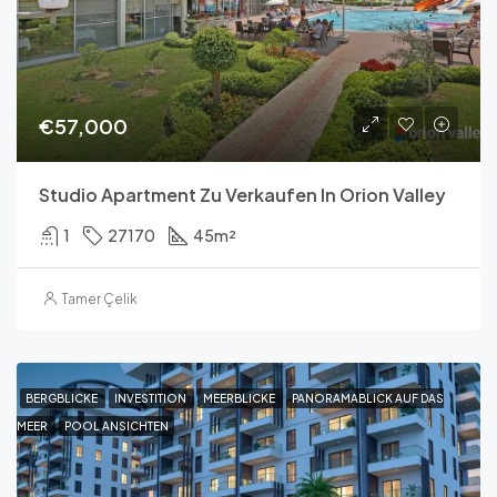
€57,000
Studio Apartment Zu Verkaufen In Orion Valley
1
27170
45
m²
Tamer Çelik
BERGBLICKE
INVESTITION
MEERBLICKE
PANORAMABLICK AUF DAS
MEER
POOL ANSICHTEN