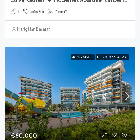
1
36695
45
m²
Meriç Han Başaran
40% RABATT
HEISSES ANGEBOT
€80,000