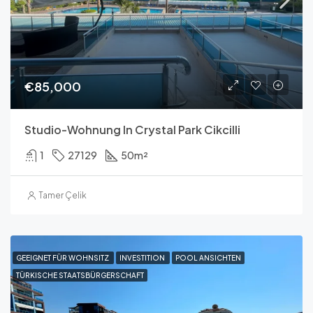
€85,000
Studio-Wohnung In Crystal Park Cikcilli
1
27129
50
m²
Tamer Çelik
GEEIGNET FÜR WOHNSITZ
INVESTITION
POOL ANSICHTEN
TÜRKISCHE STAATSBÜRGERSCHAFT