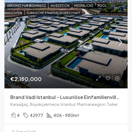
GEEIGNET FÜR WOHNSITZ
INVESTITION
MEERBLICKE
POOL
ANSICHTEN
TÜRKISCHE STAATSBÜRGERSCHAFT
€2,150,000
Brand Vadi Istanbul – Luxuriöse Einfamilienvillen Zu Verkaufen
Karaağaç, Büyükçekmece, Istanbul, Marmararegion, Türkei
4
42977
406 - 980
m²