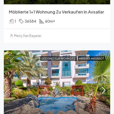
Möblierte 1+1 Wohnung Zu Verkaufen In Avsallar
1
36584
60
m²
Meriç Han Başaran
GEEIGNET FÜR WOHNSITZ
HEISSES ANGEBOT