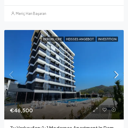
Meriç Han Başaran
BERGBLICKE
HEISSES ANGEBOT
INVESTITION
€46,500
Zu Verkaufen:1+1 Modernes Apartment In Demirtaş – Alanya