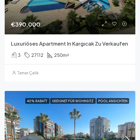
€390,000
Luxuriöses Apartment In Kargıcak Zu Verkaufen
3
27112
250
m²
Tamer Çelik
40% RABATT
GEEIGNET FÜR WOHNSITZ
POOL ANSICHTEN