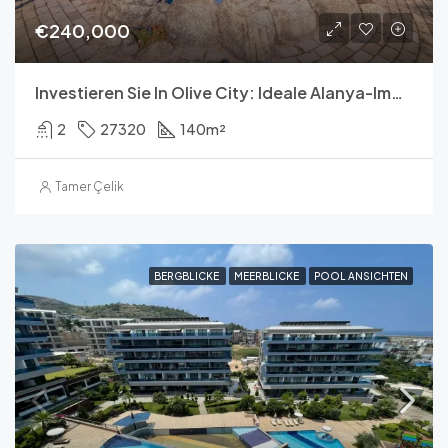
€240,000
Investieren Sie In Olive City: Ideale Alanya-Immobilie
2
27320
140
m²
Tamer Çelik
BERGBLICKE
MEERBLICKE
POOL ANSICHTEN