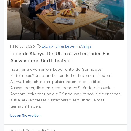
16. Juli 2026
Expat-Führer
,
Leben in Alanya
Leben In Alanya: Der Ultimative Leitfaden Für
Auswanderer Und Lifestyle
Träumen Sie von einem Leben unter der Sonne des
Mittelmeers? Unser umfassender Leitfaden zum Leben in
Alanya beleuchtet den pulsierenden Lebensstil der
Auswanderer, die atemberaubenden Strände, die lokalen
Annehmlichkeiten und die Gründe, warum so viele Menschen
aus aller Welt dieses Küstenparadies zu ihrer Heimat
gemacht haben.
Lesen Sie weiter
durch Selehaddin Çelik