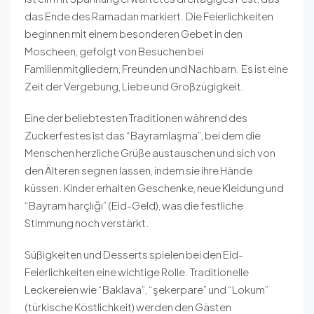
das Ende des Ramadan markiert. Die Feierlichkeiten
beginnen mit einem besonderen Gebet in den
Moscheen, gefolgt von Besuchen bei
Familienmitgliedern, Freunden und Nachbarn. Es ist eine
Zeit der Vergebung, Liebe und Großzügigkeit.
Eine der beliebtesten Traditionen während des
Zuckerfestes ist das “Bayramlaşma”, bei dem die
Menschen herzliche Grüße austauschen und sich von
den Älteren segnen lassen, indem sie ihre Hände
küssen. Kinder erhalten Geschenke, neue Kleidung und
“Bayram harçlığı” (Eid-Geld), was die festliche
Stimmung noch verstärkt.
Süßigkeiten und Desserts spielen bei den Eid-
Feierlichkeiten eine wichtige Rolle. Traditionelle
Leckereien wie “Baklava”, “şekerpare” und “Lokum”
(türkische Köstlichkeit) werden den Gästen