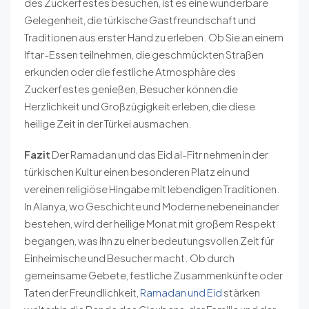
des Zuckerfestes besuchen, ist es eine wunderbare
Gelegenheit, die türkische Gastfreundschaft und
Traditionen aus erster Hand zu erleben. Ob Sie an einem
Iftar-Essen teilnehmen, die geschmückten Straßen
erkunden oder die festliche Atmosphäre des
Zuckerfestes genießen, Besucher können die
Herzlichkeit und Großzügigkeit erleben, die diese
heilige Zeit in der Türkei ausmachen.
Fazit
Der Ramadan und das Eid al-Fitr nehmen in der
türkischen Kultur einen besonderen Platz ein und
vereinen religiöse Hingabe mit lebendigen Traditionen.
In Alanya, wo Geschichte und Moderne nebeneinander
bestehen, wird der heilige Monat mit großem Respekt
begangen, was ihn zu einer bedeutungsvollen Zeit für
Einheimische und Besucher macht. Ob durch
gemeinsame Gebete, festliche Zusammenkünfte oder
Taten der Freundlichkeit,
Ramadan und Eid
stärken