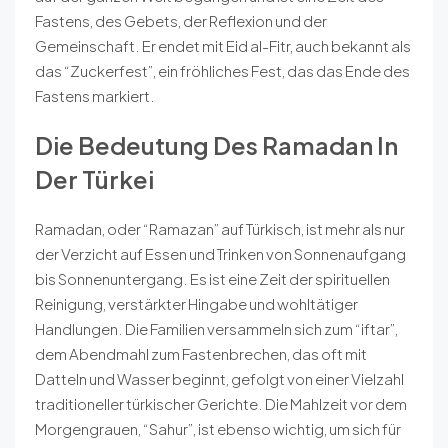
Fastens, des Gebets, der Reflexion und der
Gemeinschaft. Er endet mit Eid al-Fitr, auch bekannt als
das “Zuckerfest”, ein fröhliches Fest, das das Ende des
Fastens markiert.
Die Bedeutung Des Ramadan In
Der Türkei
Ramadan, oder “Ramazan” auf Türkisch, ist mehr als nur
der Verzicht auf Essen und Trinken von Sonnenaufgang
bis Sonnenuntergang. Es ist eine Zeit der spirituellen
Reinigung, verstärkter Hingabe und wohltätiger
Handlungen. Die Familien versammeln sich zum “iftar”,
dem Abendmahl zum Fastenbrechen, das oft mit
Datteln und Wasser beginnt, gefolgt von einer Vielzahl
traditioneller türkischer Gerichte. Die Mahlzeit vor dem
Morgengrauen, “Sahur”, ist ebenso wichtig, um sich für