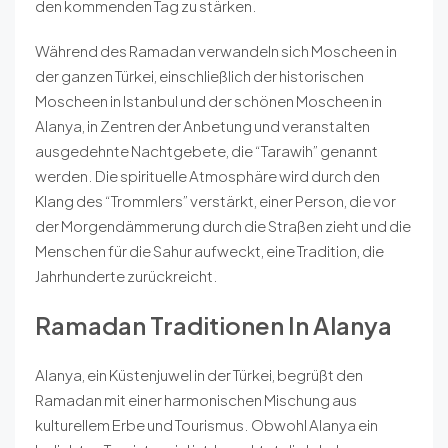
den kommenden Tag zu stärken.
Während des Ramadan verwandeln sich Moscheen in
der ganzen Türkei, einschließlich der historischen
Moscheen in Istanbul und der schönen Moscheen in
Alanya, in Zentren der Anbetung und veranstalten
ausgedehnte Nachtgebete, die “Tarawih” genannt
werden. Die spirituelle Atmosphäre wird durch den
Klang des “Trommlers” verstärkt, einer Person, die vor
der Morgendämmerung durch die Straßen zieht und die
Menschen für die Sahur aufweckt, eine Tradition, die
Jahrhunderte zurückreicht.
Ramadan Traditionen In Alanya
Alanya, ein Küstenjuwel in der Türkei, begrüßt den
Ramadan mit einer harmonischen Mischung aus
kulturellem Erbe und Tourismus. Obwohl Alanya ein