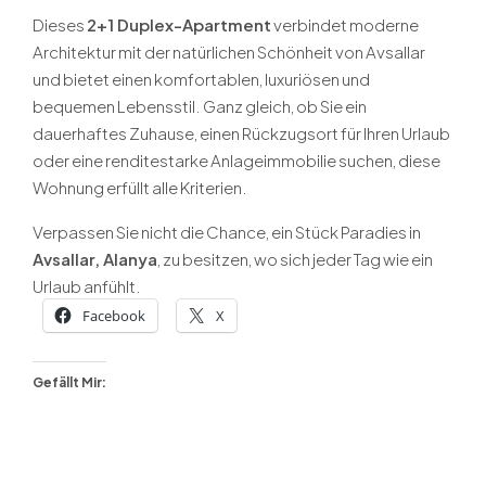
Dieses
2+1 Duplex-Apartment
verbindet moderne
Architektur mit der natürlichen Schönheit von Avsallar
und bietet einen komfortablen, luxuriösen und
bequemen Lebensstil. Ganz gleich, ob Sie ein
dauerhaftes Zuhause, einen Rückzugsort für Ihren Urlaub
oder eine renditestarke Anlageimmobilie suchen, diese
Wohnung erfüllt alle Kriterien.
Verpassen Sie nicht die Chance, ein Stück Paradies in
Avsallar, Alanya
, zu besitzen, wo sich jeder Tag wie ein
Urlaub anfühlt.
Facebook
X
Gefällt Mir: