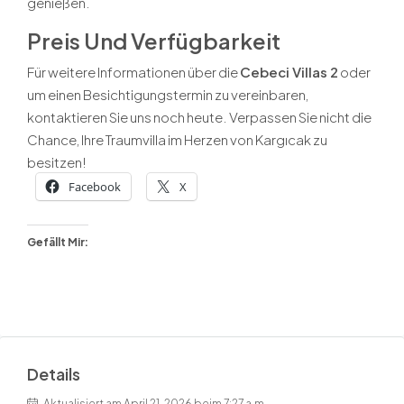
genießen.
Preis Und Verfügbarkeit
Für weitere Informationen über die
Cebeci Villas 2
oder
um einen Besichtigungstermin zu vereinbaren,
kontaktieren Sie uns noch heute. Verpassen Sie nicht die
Chance, Ihre Traumvilla im Herzen von Kargıcak zu
besitzen!
Facebook
X
Gefällt Mir:
Details
Aktualisiert am April 21, 2026 beim 7:27 a.m.