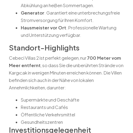
Abkühlung an heißen Sommertagen.
Generator
: Garantiert eine unterbrechungsfreie
Stromversorgung für Ihren Komfort.
Hausmeister vor Ort
: Professionelle Wartung
und Unterstützung verfügbar.
Standort-Highlights
Cebeci Villas 2 ist perfekt gelegen, nur
700 Meter vom
Meer entfernt
, so dass Sie die unberührten Strände von
Kargıcak in wenigen Minuten erreichen können. Die Villen
befinden sich auch in der Nähe von lokalen
Annehmlichkeiten, darunter:
Supermärkte und Geschäfte
Restaurants und Cafés
Öffentliche Verkehrsmittel
Gesundheitszentren
Investitionsgelegenheit