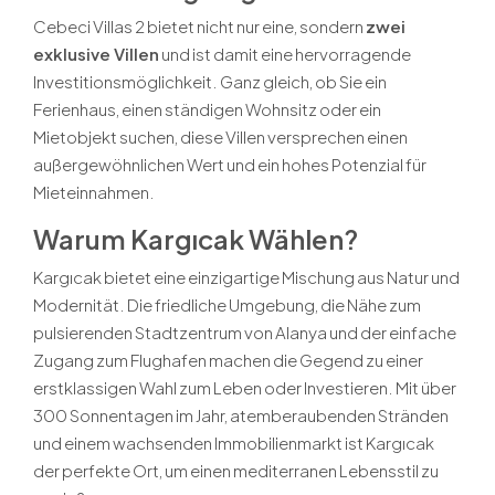
Cebeci Villas 2 bietet nicht nur eine, sondern
zwei
exklusive Villen
und ist damit eine hervorragende
Investitionsmöglichkeit. Ganz gleich, ob Sie ein
Ferienhaus, einen ständigen Wohnsitz oder ein
Mietobjekt suchen, diese Villen versprechen einen
außergewöhnlichen Wert und ein hohes Potenzial für
Mieteinnahmen.
Warum Kargıcak Wählen?
Kargıcak bietet eine einzigartige Mischung aus Natur und
Modernität. Die friedliche Umgebung, die Nähe zum
pulsierenden Stadtzentrum von Alanya und der einfache
Zugang zum Flughafen machen die Gegend zu einer
erstklassigen Wahl zum Leben oder Investieren. Mit über
300 Sonnentagen im Jahr, atemberaubenden Stränden
und einem wachsenden Immobilienmarkt ist Kargıcak
der perfekte Ort, um einen mediterranen Lebensstil zu