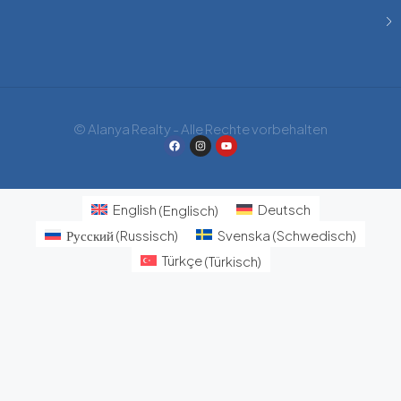
© Alanya Realty - Alle Rechte vorbehalten
English
(
Englisch
)
Deutsch
Русский
(
Russisch
)
Svenska
(
Schwedisch
)
Türkçe
(
Türkisch
)