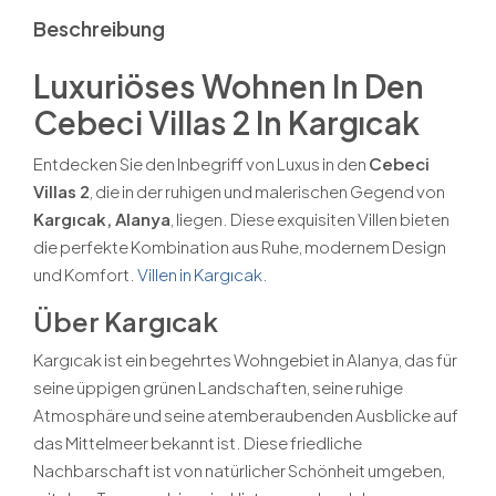
Beschreibung
Luxuriöses Wohnen In Den
Cebeci Villas 2 In Kargıcak
Entdecken Sie den Inbegriff von Luxus in den
Cebeci
Villas 2
, die in der ruhigen und malerischen Gegend von
Kargıcak, Alanya
, liegen. Diese exquisiten Villen bieten
die perfekte Kombination aus Ruhe, modernem Design
und Komfort.
Villen in Kargıcak
.
Über Kargıcak
Kargıcak ist ein begehrtes Wohngebiet in Alanya, das für
seine üppigen grünen Landschaften, seine ruhige
Atmosphäre und seine atemberaubenden Ausblicke auf
das Mittelmeer bekannt ist. Diese friedliche
Nachbarschaft ist von natürlicher Schönheit umgeben,