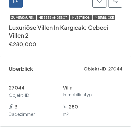
ZU VERKAUFEN
HEISSES ANGEBOT
INVESTITION
MEERBLICKE
Luxuriöse Villen In Kargıcak: Cebeci
Villen 2
€280,000
Überblick
Objekt-ID:
27044
27044
Villa
Immobilientyp
Objekt-ID
3
280
Badezimmer
m²