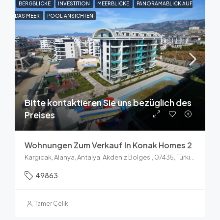
BERGBLICKE
INVESTITION
MEERBLICKE
PANORAMABLICK AUF
DAS MEER
POOL ANSICHTEN
Bitte kontaktieren Sie uns bezüglich des
Preises
Wohnungen Zum Verkauf In Konak Homes 2
Kargıcak, Alanya, Antalya, Akdeniz Bölgesi, 07435, Türkiye
49863
Tamer Çelik