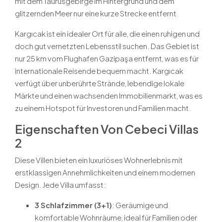
mit dem Taurusgebirge im Hintergrund und dem
glitzernden Meer nur eine kurze Strecke entfernt.
Kargıcak ist ein idealer Ort für alle, die einen ruhigen und
doch gut vernetzten Lebensstil suchen. Das Gebiet ist
nur 25 km vom Flughafen Gazipaşa entfernt, was es für
internationale Reisende bequem macht. Kargıcak
verfügt über unberührte Strände, lebendige lokale
Märkte und einen wachsenden Immobilienmarkt, was es
zu einem Hotspot für Investoren und Familien macht.
Eigenschaften Von Cebeci Villas
2
Diese Villen bieten ein luxuriöses Wohnerlebnis mit
erstklassigen Annehmlichkeiten und einem modernen
Design. Jede Villa umfasst:
3 Schlafzimmer (3+1)
: Geräumige und
komfortable Wohnräume, ideal für Familien oder