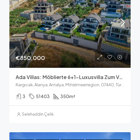
€850,000
Ada Villas: Möblierte 6+1-Luxusvilla Zum Verkauf In Kargicak, Alanya
Kargıcak, Alanya, Antalya, Mittelmeerregion, 07440, Türkei
3
51403
350
m²
Selehaddin Çelik