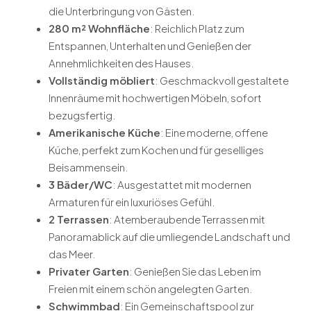
die Unterbringung von Gästen.
280 m² Wohnfläche
: Reichlich Platz zum
Entspannen, Unterhalten und Genießen der
Annehmlichkeiten des Hauses.
Vollständig möbliert
: Geschmackvoll gestaltete
Innenräume mit hochwertigen Möbeln, sofort
bezugsfertig.
Amerikanische Küche
: Eine moderne, offene
Küche, perfekt zum Kochen und für geselliges
Beisammensein.
3 Bäder/WC
: Ausgestattet mit modernen
Armaturen für ein luxuriöses Gefühl.
2 Terrassen
: Atemberaubende Terrassen mit
Panoramablick auf die umliegende Landschaft und
das Meer.
Privater Garten
: Genießen Sie das Leben im
Freien mit einem schön angelegten Garten.
Schwimmbad
: Ein Gemeinschaftspool zur