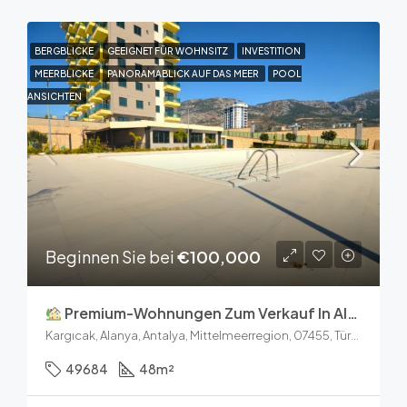
BERGBLICKE
GEEIGNET FÜR WOHNSITZ
INVESTITION
MEERBLICKE
PANORAMABLICK AUF DAS MEER
POOL
ANSICHTEN
Beginnen Sie bei
€100,000
Premium-Wohnungen Zum Verkauf In Alanya: Konak Garden Life 2
Kargıcak, Alanya, Antalya, Mittelmeerregion, 07455, Türkei
49684
48
m²