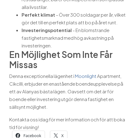
alla livsstilar.
Perfekt klimat
– Över 300 soldagar per år, vilket
gör det till en perfekt plats att bo på året runt.
Investeringspotential
– En blomstrande
fastighetsmarknad med hög avkastning på
investeringen.
En Möjlighet Som Inte Får
Missas
Denna exceptionella lägenhet i
Moonlight
Apartment,
Cikcilli, erbjuder en enastående boendeupplevelse på
ett av Alanyas bästa lägen. Oavsett om det är för
boende eller investering utgör denna fastighet en
sällsynt möjlighet.
Kontakta oss idag för mer information och för att boka
tid för visning!
Facebook
X