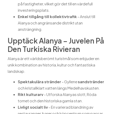
på fastigheter, vilket gör det till en värdefull
investeringsplats.
Enkel tillgång till kollektivtrafik
– Anslut till
Alanya och angränsande distrikt utan
ansträngning.
Upptäck Alanya – Juvelen På
Den Turkiska Rivieran
Alanya är ett världsberömt turistmål som erbjuder en
unik kombination av historia, kultur och fantastiska
landskap.
Spektakulära stränder
– Gyllene
sandstränder
och kristallklart vatten längs Medelhavskusten.
Rikt kulturarv
– Utforska Alanyas slott, Röda
tornet och den historiska gamla stan.
Livligt socialt liv
– En varierad blandning av
restauranger, barer och köpcentrum som passar