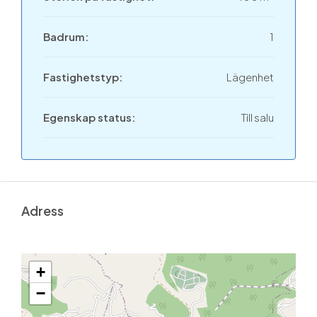
Badrum:
1
Fastighetstyp:
Lägenhet
Egenskap status:
Till salu
Adress
+
−