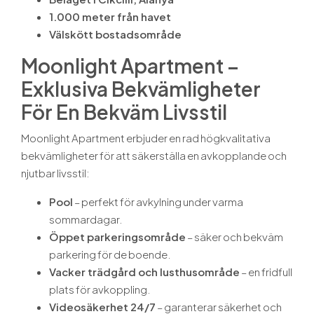
1.000 meter från havet
Välskött bostadsområde
Moonlight Apartment –
Exklusiva Bekvämligheter
För En Bekväm Livsstil
Moonlight Apartment erbjuder en rad högkvalitativa
bekvämligheter för att säkerställa en avkopplande och
njutbar livsstil:
Pool
– perfekt för avkylning under varma
sommardagar.
Öppet parkeringsområde
– säker och bekväm
parkering för de boende.
Vacker trädgård och lusthusområde
– en fridfull
plats för avkoppling.
Videosäkerhet 24/7
– garanterar säkerhet och