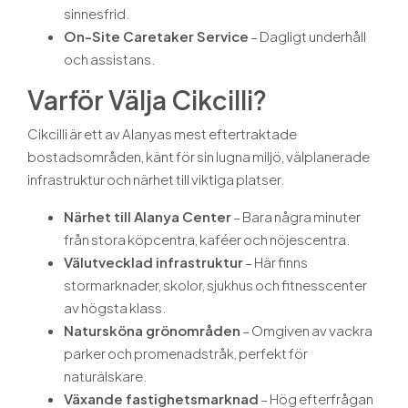
sinnesfrid.
On-Site Caretaker Service
– Dagligt underhåll
och assistans.
Varför Välja Cikcilli?
Cikcilli är ett av Alanyas mest eftertraktade
bostadsområden, känt för sin lugna miljö, välplanerade
infrastruktur och närhet till viktiga platser.
Närhet till Alanya Center
– Bara några minuter
från stora köpcentra, kaféer och nöjescentra.
Välutvecklad infrastruktur
– Här finns
stormarknader, skolor, sjukhus och fitnesscenter
av högsta klass.
Natursköna grönområden
– Omgiven av vackra
parker och promenadstråk, perfekt för
naturälskare.
Växande fastighetsmarknad
– Hög efterfrågan