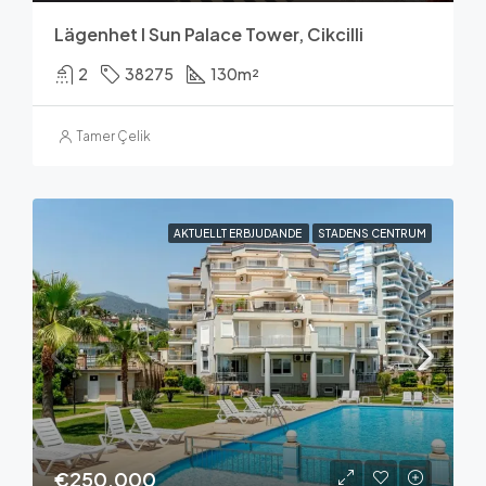
Lägenhet I Sun Palace Tower, Cikcilli
2
38275
130
m²
Tamer Çelik
AKTUELLT ERBJUDANDE
STADENS CENTRUM
€250,000