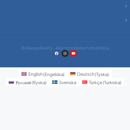
© Alanya Realty - Alla rättigheter förbehållna
English
(
Engelska
)
Deutsch
(
Tyska
)
Русский
(
Ryska
)
Svenska
Türkçe
(
Turkiska
)