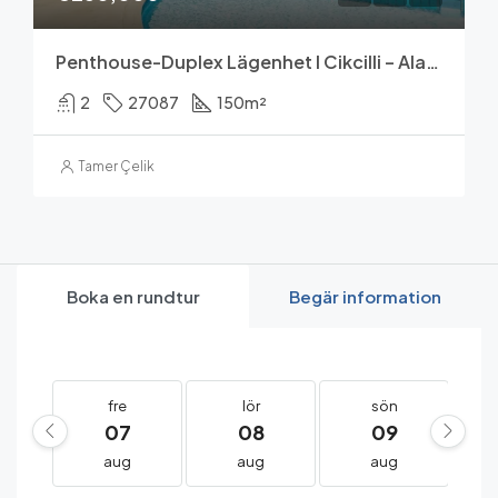
Penthouse-Duplex Lägenhet I Cikcilli – Alanya
2
27087
150
m²
Tamer Çelik
Boka en rundtur
Begär information
fre
lör
sön
07
08
09
aug
aug
aug