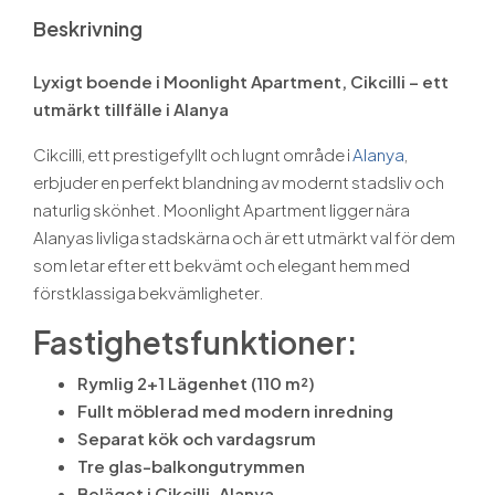
Beskrivning
Lyxigt boende i Moonlight Apartment, Cikcilli – ett
utmärkt tillfälle i Alanya
Cikcilli, ett prestigefyllt och lugnt område i
Alanya
,
erbjuder en perfekt blandning av modernt stadsliv och
naturlig skönhet. Moonlight Apartment ligger nära
Alanyas livliga stadskärna och är ett utmärkt val för dem
som letar efter ett bekvämt och elegant hem med
förstklassiga bekvämligheter.
Fastighetsfunktioner:
Rymlig 2+1 Lägenhet (110 m²)
Fullt möblerad med modern inredning
Separat kök och vardagsrum
Tre glas-balkongutrymmen
Beläget i Cikcilli, Alanya