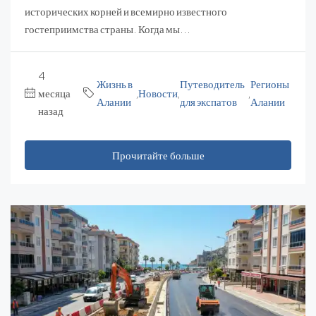
исторических корней и всемирно известного
гостеприимства страны. Когда мы...
4
Жизнь в
Путеводитель
Регионы
месяца
,
Новости
,
,
Алании
для экспатов
Алании
назад
Прочитайте больше