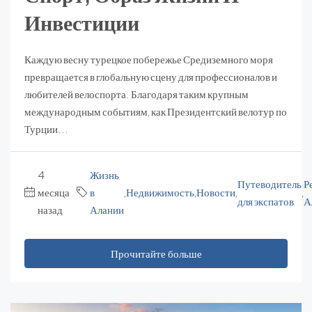
Инвестиции
Каждую весну турецкое побережье Средиземного моря
превращается в глобальную сцену для профессионалов и
любителей велоспорта. Благодаря таким крупным
международным событиям, как Президентский велотур по
Турции...
4
Жизнь
Путеводитель
Р
месяца
в
,
Недвижимость
,
Новости
,
,
для экспатов
А
назад
Алании
Прочитайте больше