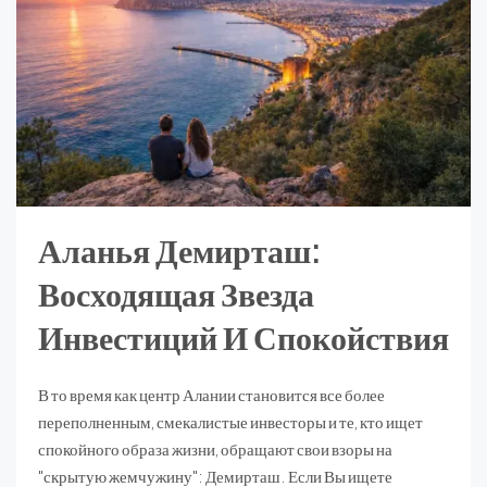
Аланья Демирташ:
Восходящая Звезда
Инвестиций И Спокойствия
В то время как центр Алании становится все более
переполненным, смекалистые инвесторы и те, кто ищет
спокойного образа жизни, обращают свои взоры на
"скрытую жемчужину": Демирташ. Если Вы ищете