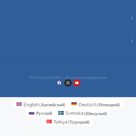
© Alanya Realty - Все права защищены
English
(
Английский
)
Deutsch
(
Немецкий
)
Русский
Svenska
(
Шведский
)
Türkçe
(
Турецкий
)