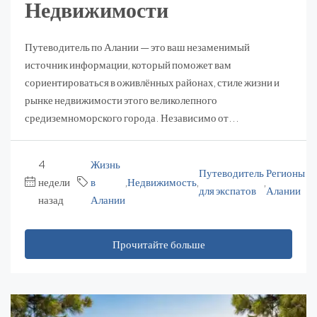
Недвижимости
Путеводитель по Алании — это ваш незаменимый
источник информации, который поможет вам
сориентироваться в оживлённых районах, стиле жизни и
рынке недвижимости этого великолепного
средиземноморского города. Независимо от...
4
Жизнь
Путеводитель
Регионы
недели
в
,
Недвижимость
,
,
для экспатов
Алании
назад
Алании
Прочитайте больше