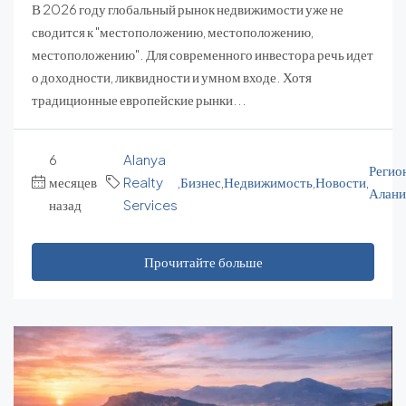
В 2026 году глобальный рынок недвижимости уже не
сводится к "местоположению, местоположению,
местоположению". Для современного инвестора речь идет
о доходности, ликвидности и умном входе. Хотя
традиционные европейские рынки...
6
Alanya
Регио
месяцев
Realty
,
Бизнес
,
Недвижимость
,
Новости
,
Алани
назад
Services
Прочитайте больше