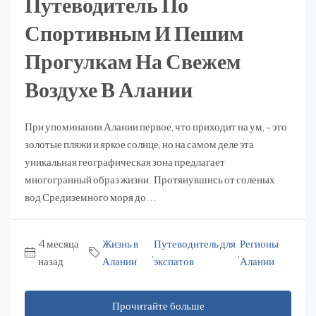
Путеводитель По
Спортивным И Пешим
Прогулкам На Свежем
Воздухе В Алании
При упоминании Алании первое, что приходит на ум, - это
золотые пляжи и яркое солнце, но на самом деле эта
уникальная географическая зона предлагает
многогранный образ жизни. Протянувшись от соленых
вод Средиземного моря до...
4 месяца
Жизнь в
Путеводитель для
Регионы
,
,
назад
Алании
экспатов
Алании
Прочитайте больше