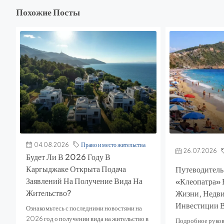
Похожие Посты
04.08.2026
Право и место жительства
26.07.2026
Будет Ли В 2026 Году В
Каргыджаке Открыта Подача
Путеводитель
Заявлений На Получение Вида На
«Клеопатра» 
Жительство?
Жизни, Недв
Инвестиции 
Ознакомьтесь с последними новостями на
2026 год о получении вида на жительство в
Подробное руков