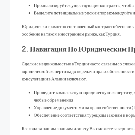
Проанализируйте существующие контракты, чтобы у
Выделите потенциальные риски и порекомендуйте 
Юридически грамотно составленный контракт обеспечивае
особенно на таком иностранном рынке, как Турция.
2. Навигация По Юридическим П
Сделки с недвижимостью в Турции часто связаны со сло
юридической экспертизы до передачи прав собственности
консультации в Алании включают:
Проведите комплексную юридическую экспертизу, ч
любые обременения.
Управление документами на право собственности (T
Обеспечение соответствия турецким законам и нор
Благодаря нашим знаниям и опыту Вы сможете завершить с