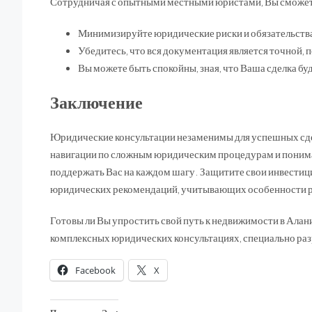
Сотрудничая с опытными местными юристами, Вы сможе
Минимизируйте юридические риски и обязательства
Убедитесь, что вся документация является точной, 
Вы можете быть спокойны, зная, что Ваша сделка бу
Заключение
Юридические консультации незаменимы для успешных сде
навигации по сложным юридическим процедурам и понима
поддержать Вас на каждом шагу. Защитите свои инвести
юридических рекомендаций, учитывающих особенности 
Готовы ли Вы упростить свой путь к недвижимости в Алан
комплексных юридических консультациях, специально ра
Facebook
X