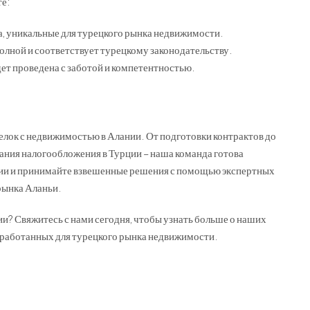
те:
, уникальные для турецкого рынка недвижимости.
полной и соответствует турецкому законодательству.
дет проведена с заботой и компетентностью.
лок с недвижимостью в Алании. От подготовки контрактов до
ния налогообложения в Турции – наша команда готова
ции и принимайте взвешенные решения с помощью экспертных
рынка Аланьи.
ии? Свяжитесь с нами сегодня, чтобы узнать больше о наших
зработанных для турецкого рынка недвижимости.