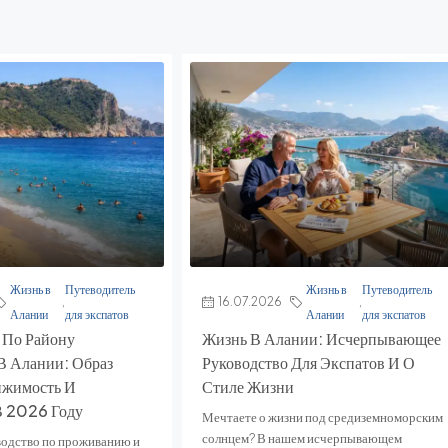
Жизнь в
Путеводитель
Жизнь в
Путеводитель
,
16.07.2026
,
Алании
для экспатов
Алании
для экспатов
 По Району
Жизнь В Алании: Исчерпывающее
В Алании: Образ
Руководство Для Экспатов И О
ижимость И
Стиле Жизни
В 2026 Году
Мечтаете о жизни под средиземноморским
солнцем? В нашем исчерпывающем
одство по проживанию и