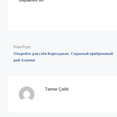
Понравилось Это:
Prev Post
Откройте для себя Каргыджак: Скрытый прибрежный
рай Алании
Tamer Çelik