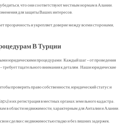
бедиться, что они соответствуют местным нормам в Алании.
изменения для защиты Ваших интересов.
т прозрачность и укрепляет доверие между всеми сторонами,
роцедурам В Турции
жными юридическими процедурами. Каждый шаг – от проведения
 – требует тщательного внимания к деталям. Наши юридические
тобы проверить право собственности, юридический статус и
apu) и их регистрация в местных органах земельного кадастра.
мам в области недвижимости, характерным для Анталии и Алании.
вои сделки с недвижимостью гладко и без лишних задержек.