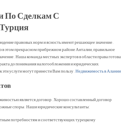
и По Сделкам С
 Турция
блюдение правовых норм и ясность имеют решающее значение.
ю в этом прекрасном прибрежном районе Анталии, правильное
чение. Наша команда местных экспертов в области права готова
нтракта до понимания налогообложения и юридических
ак эти услуги могут принести Вам пользу.
Недвижимость в Алании
ктов
ижимостью является договор. Хорошо составленный договор
можные споры. Наши юридические консультанты:
етным потребностям и соответствующих турецкому