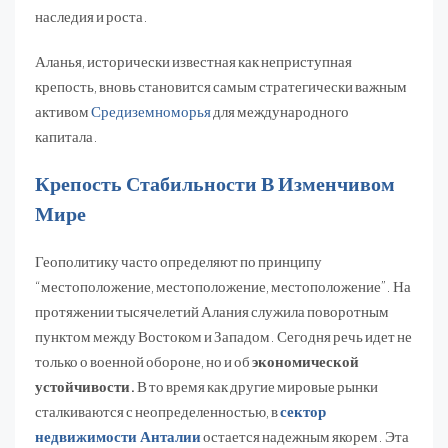
наследия и роста.
Аланья, исторически известная как неприступная
крепость, вновь становится самым стратегически важным
активом
Средиземноморья
для международного
капитала.
Крепость Стабильности В Изменчивом
Мире
Геополитику часто определяют по принципу
“местоположение, местоположение, местоположение”. На
протяжении тысячелетий Алания служила поворотным
пунктом между Востоком и Западом. Сегодня речь идет не
только о военной обороне, но и об
экономической
устойчивости.
В то время как другие мировые рынки
сталкиваются с неопределенностью, в
сектор
недвижимости Анталии
остается надежным якорем. Эта