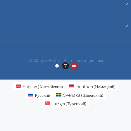
© Alanya Realty - Все права защищены
English
(
Английский
)
Deutsch
(
Немецкий
)
Русский
Svenska
(
Шведский
)
Türkçe
(
Турецкий
)