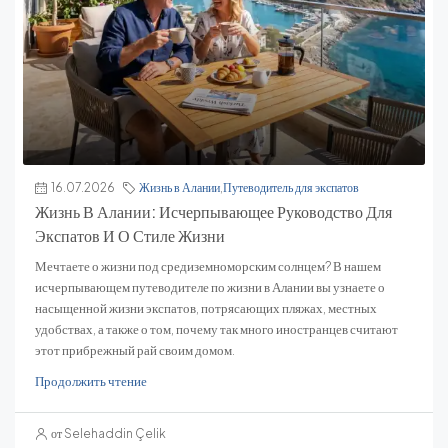
16.07.2026
Жизнь в Алании
,
Путеводитель для экспатов
Жизнь В Алании: Исчерпывающее Руководство Для
Экспатов И О Стиле Жизни
Мечтаете о жизни под средиземноморским солнцем? В нашем
исчерпывающем путеводителе по жизни в Алании вы узнаете о
насыщенной жизни экспатов, потрясающих пляжах, местных
удобствах, а также о том, почему так много иностранцев считают
этот прибрежный рай своим домом.
Продолжить чтение
от Selehaddin Çelik