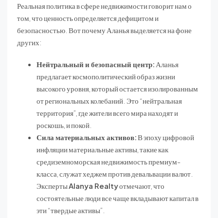
Реальная политика в сфере недвижимости говорит нам о
том, что ценность определяется дефицитом и
безопасностью. Вот почему Аланья выделяется на фоне
других:
Нейтральный и безопасный центр:
Аланья
предлагает космополитический образ жизни
высокого уровня, который остается изолированным
от региональных колебаний. Это “нейтральная
территория”, где жители всего мира находят и
роскошь, и покой.
Сила материальных активов:
В эпоху цифровой
инфляции материальные активы, такие как
средиземноморская недвижимость премиум-
класса, служат хеджем против девальвации валют.
Эксперты
Alanya Realty
отмечают, что
состоятельные люди все чаще вкладывают капитал в
эти “твердые активы”.