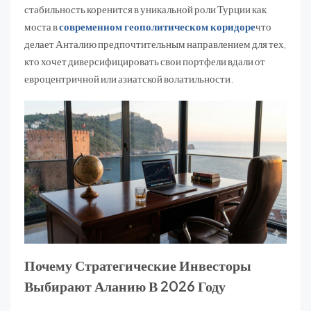
стабильность коренится в уникальной роли Турции как
моста в
современном геополитическом коридоре
что
делает Анталию предпочтительным направлением для тех,
кто хочет диверсифицировать свои портфели вдали от
евроцентричной или азиатской волатильности.
Почему Стратегические Инвесторы
Выбирают Аланию В 2026 Году