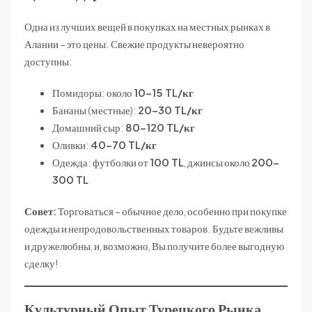
Одна из лучших вещей в покупках на местных рынках в
Алании – это цены. Свежие продукты невероятно
доступны:
Помидоры: около
10-15 TL/кг
Бананы (местные):
20-30 TL/кг
Домашний сыр:
80-120 TL/кг
Оливки:
40-70 TL/кг
Одежда: футболки от
100 TL
, джинсы около
200-
300 TL
Совет:
Торговаться – обычное дело, особенно при покупке
одежды и непродовольственных товаров. Будьте вежливы
и дружелюбны, и, возможно, Вы получите более выгодную
сделку!
Культурный Опыт Турецкого Рынка