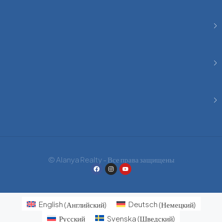
© Alanya Realty - Все права защищены
English
(
Английский
)
Deutsch
(
Немецкий
)
Русский
Svenska
(
Шведский
)