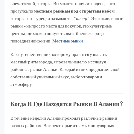
впечатлений, которые Вы можете получить здесь, – это
прогулка по
местным рынкам под открытым небом
,
которые по-турецки называются
“пазар”
. Эти оживленные
рынки – не просто места для покупок, это культурные
центры, где можно почувствовать биение сердца
повседневной жизни.
Местные рынки
Как путешественник, которому нравится узнавать
местный ритм города, я провела неделю, исследуя
районные рынки Аланьи. Каждый из них предлагает свой
собственный уникальный вкус, выбор товаров и
атмосферу.
Когда И Где Находятся Рынки В Алании?
В течение недели в Алании проходят различные рынки в
разных районах. Вот некоторые из самых популярных: