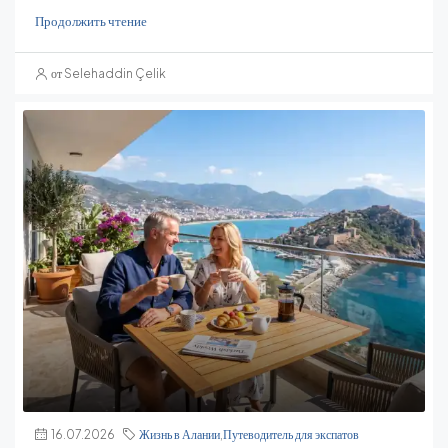
Продолжить чтение
от Selehaddin Çelik
16.07.2026
Жизнь в Алании
,
Путеводитель для экспатов