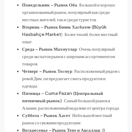
Понедельник – Рынок Оба
: Большой и хорошо
организованный рынок, популярный как среди
местных жителей, так и среди туристов.
Вторник – Рынок Бююк Хасбахче (Büyük
Hasbahçe Market
): Более тихий, более местный
опыт.
Среда – Рынок Махмутлар
: Очень популярный
среди экспатов рынок с широким ассортиментом
товаров.
Четверг – Рынок Тосмур
: Расположенный рядом с
рекой Дим, он предлагает смесь продуктов и
одежды.
Пятница – Cuma Pazarı (Центральный
пятничный рынок)
: Самый большой рынок в
Алании, расположенный недалеко от центра города.
Суббота – Рынок Хасет
: Небольшой местный
рынок со свежими продуктами.
Воскресенье – Рынок Тепе и Авсаллар
: В