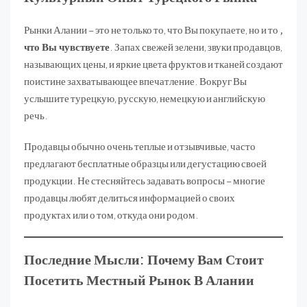
Рынки Алании – это не только то, что Вы покупаете, но и то
,
что Вы чувствуете
. Запах свежей зелени, звуки продавцов,
называющих цены, и яркие цвета фруктов и тканей создают
поистине захватывающее впечатление. Вокруг Вы
услышите турецкую, русскую, немецкую и английскую
речь.
Продавцы обычно очень теплые и отзывчивые, часто
предлагают бесплатные образцы или дегустацию своей
продукции. Не стесняйтесь задавать вопросы – многие
продавцы любят делиться информацией о своих
продуктах или о том, откуда они родом.
Последние Мысли: Почему Вам Стоит
Посетить Местный Рынок В Алании