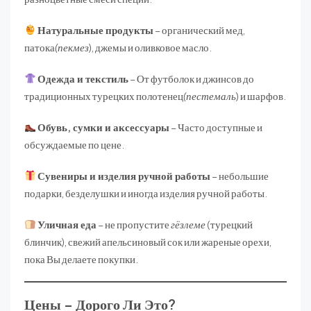
Натуральные продукты
– органический мед,
патока
(пекмез
), джемы и оливковое масло.
Одежда и текстиль
– От футболок и джинсов до
традиционных турецких полотенец
(пестемаль
) и шарфов.
Обувь, сумки и аксессуары
– Часто доступные и
обсуждаемые по цене.
Сувениры и изделия ручной работы
– небольшие
подарки, безделушки и иногда изделия ручной работы.
Уличная еда
– не пропустите
гёзлеме
(турецкий
блинчик), свежий апельсиновый сок или жареные орехи,
пока Вы делаете покупки.
Цены – Дорого Ли Это?