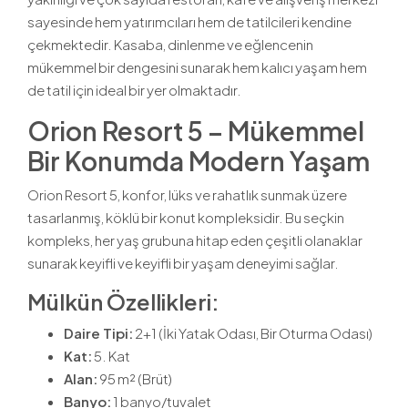
sayesinde hem yatırımcıları hem de tatilcileri kendine
çekmektedir. Kasaba, dinlenme ve eğlencenin
mükemmel bir dengesini sunarak hem kalıcı yaşam hem
de tatil için ideal bir yer olmaktadır.
Orion Resort 5 – Mükemmel
Bir Konumda Modern Yaşam
Orion Resort 5, konfor, lüks ve rahatlık sunmak üzere
tasarlanmış, köklü bir konut kompleksidir. Bu seçkin
kompleks, her yaş grubuna hitap eden çeşitli olanaklar
sunarak keyifli ve keyifli bir yaşam deneyimi sağlar.
Mülkün Özellikleri:
Daire Tipi:
2+1 (İki Yatak Odası, Bir Oturma Odası)
Kat:
5. Kat
Alan:
95 m² (Brüt)
Banyo:
1 banyo/tuvalet