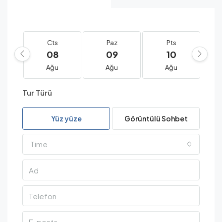
Cts
Paz
Pts
08
09
10
Ağu
Ağu
Ağu
Tur Türü
Yüz yüze
Görüntülü Sohbet
Time