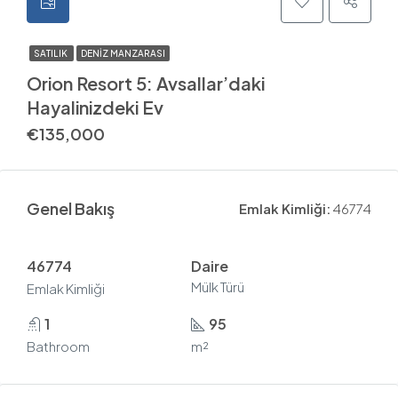
SATILIK
DENIZ MANZARASI
Orion Resort 5: Avsallar’daki
Hayalinizdeki Ev
€135,000
Genel Bakış
Emlak Kimliği:
46774
46774
Daire
Mülk Türü
Emlak Kimliği
1
95
Bathroom
m²