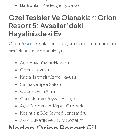
Balkonlar:
2 adet geniş balkon
Özel Tesisler Ve Olanaklar:
Orion
Resort 5: Avsallar’daki
Hayalinizdeki Ev
Orion Resort 5
, sakinlerinin yaşam kalitesini artıran birinci
sınıf olanaklarla donatılmıştır:
Açık Hava Yüzme Havuzu
Çocuk Havuzu
Kapalı Isıtmalı Yüzme Havuzu
Sauna ve Spor Salonu
Çocuk Oyun Alanı
Çardaklar ve Peyzajlı Bahçe
Açık Otopark ve Kapalı Otopark
Kesintisiz Güç Kaynağı Jeneratörü
7/24 Güvenlik ve CCTV Gözetimi
Neden Orion Resort 5’i