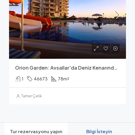
Orion Garden: Avsallar’da Deniz Kenarında Lüks Yaşam
1
46673
78
m²
Tamer Çelik
Tur rezervasyonu yapın
Bilgi İsteyin