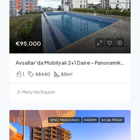
€95,000
Avsallar’da Mobilyalı 2+1 Daire – Panoramik Deniz Manzarası
1
48440
85
m²
Meriç Han Başaran
DENIZ MANZARASI
İNDIRIM
SICAK FIRSAT