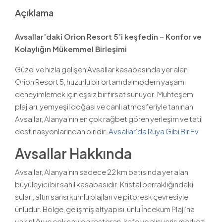
Açıklama
Avsallar’daki Orion Resort 5’i keşfedin – Konfor ve
Kolaylığın Mükemmel Birleşimi
Güzel ve hızla gelişen Avsallar kasabasında yer alan
Orion Resort 5, huzurlu bir ortamda modern yaşamı
deneyimlemek için eşsiz bir fırsat sunuyor. Muhteşem
plajları, yemyeşil doğası ve canlı atmosferiyle tanınan
Avsallar, Alanya’nın en çok rağbet gören yerleşim ve tatil
destinasyonlarından biridir.
Avsallar’da Rüya Gibi Bir Ev
Avsallar Hakkında
Avsallar, Alanya’nın sadece 22 km batısında yer alan
büyüleyici bir sahil kasabasıdır. Kristal berraklığındaki
suları, altın sarısı kumlu plajları ve pitoresk çevresiyle
ünlüdür. Bölge, gelişmiş altyapısı, ünlü İncekum Plajı’na
yakınlığı ve çok sayıda restoran, kafe ve alışveriş merkezi