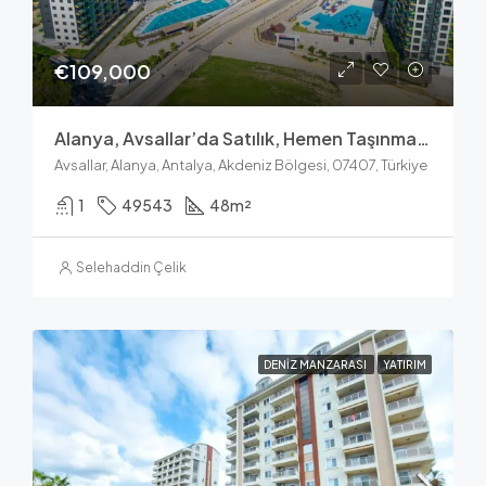
€109,000
Alanya, Avsallar’da Satılık, Hemen Taşınmaya Hazır Lüks Daireler
Avsallar, Alanya, Antalya, Akdeniz Bölgesi, 07407, Türkiye
1
49543
48
m²
Selehaddin Çelik
DENIZ MANZARASI
YATIRIM