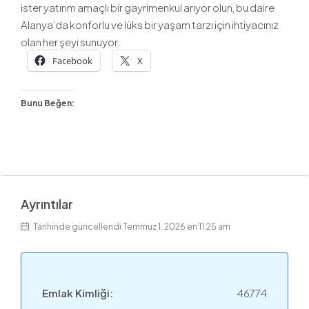
ister yatırım amaçlı bir gayrimenkul arıyor olun, bu daire
Alanya’da konforlu ve lüks bir yaşam tarzı için ihtiyacınız
olan her şeyi sunuyor.
Facebook
X
Bunu Beğen:
Ayrıntılar
Tarihinde güncellendi Temmuz 1, 2026 en 11:25 am
Emlak Kimliği:
46774