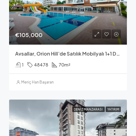
€105,000
Avsallar, Orion Hill’de Satılık Mobilyalı 1+1 Daire – 70 M²
1
48478
70
m²
Meriç Han Başaran
DENIZ MANZARASI
YATIRIM