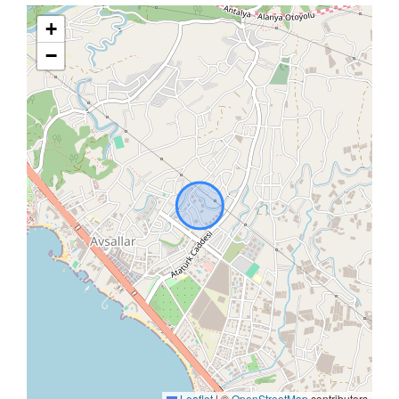
+
−
Leaflet
|
©
OpenStreetMap
contributors