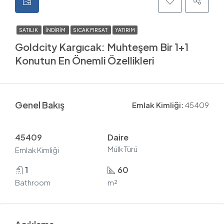
SATILIK
İNDIRIM
SICAK FIRSAT
YATIRIM
Goldcity Kargıcak: Muhteşem Bir 1+1
Konutun En Önemli Özellikleri
Genel Bakış
Emlak Kimliği:
45409
45409
Daire
Mülk Türü
Emlak Kimliği
1
60
Bathroom
m²