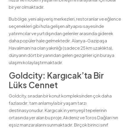
bir yer olmaktadır.
Bu bölge, yeni alışveriş merkezleri, restoranlar ve eğlence
seçenekleri gibi hızla gelişen altyapısı sayesinde
yatırımcılar ve yurtdışından gelenler arasında giderek
daha popüler hale gelmektedir. Alanya-Gazipaşa
Havalimanı’na olan yakınlığı (sadece 25 km uzaklıkta),
dünyanın dört bir yanından gelen gezginler için buraya
ulaşımı kolaylaştırmaktadır.
Goldcity: Kargıcak’ta Bir
Lüks Cennet
Goldcity, sıradan bir konut kompleksinden çok daha
fazlasıdır; tam anlamıyla bir yaşam tarzı
destinasyonudur. Kargıcak’ın yemyeşil tepelerinin
ortasında yer alan bu proje, Akdeniz ve Toros Dağları’nın
eşsiz manzaralarını sunmaktadır. Birçok birinci sınıf