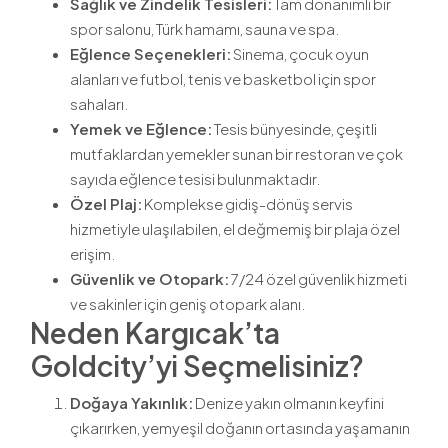
Sağlık ve Zindelik Tesisleri:
Tam donanımlı bir
spor salonu, Türk hamamı, sauna ve spa.
Eğlence Seçenekleri:
Sinema, çocuk oyun
alanları ve futbol, tenis ve basketbol için spor
sahaları.
Yemek ve Eğlence:
Tesis bünyesinde, çeşitli
mutfaklardan yemekler sunan bir restoran ve çok
sayıda eğlence tesisi bulunmaktadır.
Özel Plaj:
Komplekse gidiş-dönüş servis
hizmetiyle ulaşılabilen, el değmemiş bir plaja özel
erişim.
Güvenlik ve Otopark:
7/24 özel güvenlik hizmeti
ve sakinler için geniş otopark alanı.
Neden Kargıcak’ta
Goldcity’yi Seçmelisiniz?
Doğaya Yakınlık:
Denize yakın olmanın keyfini
çıkarırken, yemyeşil doğanın ortasında yaşamanın