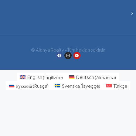
© Alanya Realty - Tüm hakları saklıdır
English
(
İngilizce
)
Deutsch
(
Almanca
)
Русский
(
Rusça
)
Svenska
(
İsveççe
)
Türkçe