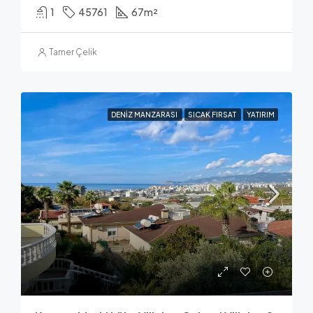
1
45761
67
m²
Tamer Çelik
DENIZ MANZARASI
SICAK FIRSAT
YATIRIM