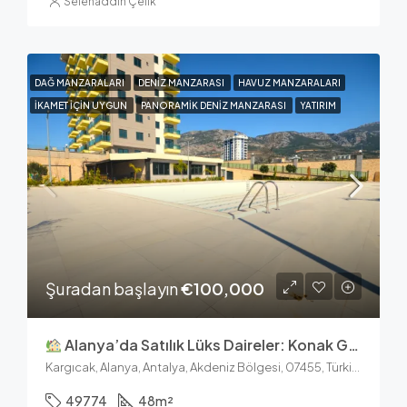
Selehaddin Çelik
DAĞ MANZARALARI
DENIZ MANZARASI
HAVUZ MANZARALARI
İKAMET IÇIN UYGUN
PANORAMIK DENIZ MANZARASI
YATIRIM
Şuradan başlayın
€100,000
Alanya’da Satılık Lüks Daireler: Konak Garden Life 2
Kargıcak, Alanya, Antalya, Akdeniz Bölgesi, 07455, Türkiye
49774
48
m²