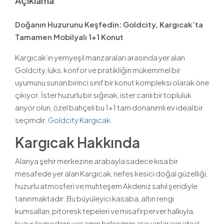
Açıklama
Doğanın Huzurunu Keşfedin: Goldcity, Kargıcak’ta
Tamamen Mobilyalı 1+1 Konut
Kargıcak’ın yemyeşil manzaraları arasında yer alan
Goldcity, lüks, konfor ve pratikliğin mükemmel bir
uyumunu sunan birinci sınıf bir konut kompleksi olarak öne
çıkıyor. İster huzurlu bir sığınak, ister canlı bir topluluk
arıyor olun, özel bahçeli bu 1+1 tam donanımlı ev ideal bir
seçimdir.
Goldcity Kargıcak.
Kargıcak Hakkında
Alanya şehir merkezine arabayla sadece kısa bir
mesafede yer alan Kargıcak, nefes kesici doğal güzelliği,
huzurlu atmosferi ve muhteşem Akdeniz sahil şeridiyle
tanınmaktadır. Bu büyüleyici kasaba, altın rengi
kumsalları, pitoresk tepeleri ve misafirperver halkıyla,
huzur ile modern yaşamın birleşimini arayanlar için ideal