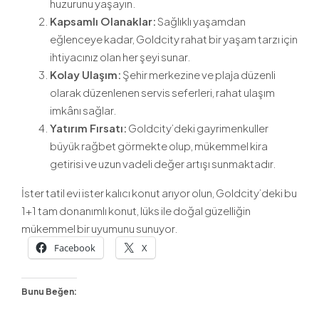
huzurunu yaşayın.
Kapsamlı Olanaklar:
Sağlıklı yaşamdan
eğlenceye kadar, Goldcity rahat bir yaşam tarzı için
ihtiyacınız olan her şeyi sunar.
Kolay Ulaşım:
Şehir merkezine ve plaja düzenli
olarak düzenlenen servis seferleri, rahat ulaşım
imkânı sağlar.
Yatırım Fırsatı:
Goldcity’deki gayrimenkuller
büyük rağbet görmekte olup, mükemmel kira
getirisi ve uzun vadeli değer artışı sunmaktadır.
İster tatil evi ister kalıcı konut arıyor olun, Goldcity’deki bu
1+1 tam donanımlı konut, lüks ile doğal güzelliğin
mükemmel bir uyumunu sunuyor.
Facebook
X
Bunu Beğen: