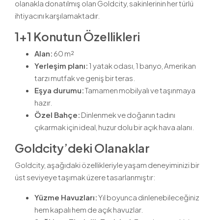
olanakla donatılmış olan Goldcity, sakinlerinin her türlü
ihtiyacını karşılamaktadır.
1+1 Konutun Özellikleri
Alan:
60 m²
Yerleşim planı:
1 yatak odası, 1 banyo, Amerikan
tarzı mutfak ve geniş bir teras.
Eşya durumu:
Tamamen mobilyalı ve taşınmaya
hazır.
Özel Bahçe:
Dinlenmek ve doğanın tadını
çıkarmak için ideal, huzur dolu bir açık hava alanı.
Goldcity’deki Olanaklar
Goldcity, aşağıdaki özellikleriyle yaşam deneyiminizi bir
üst seviyeye taşımak üzere tasarlanmıştır:
Yüzme Havuzları:
Yıl boyunca dinlenebileceğiniz
hem kapalı hem de açık havuzlar.