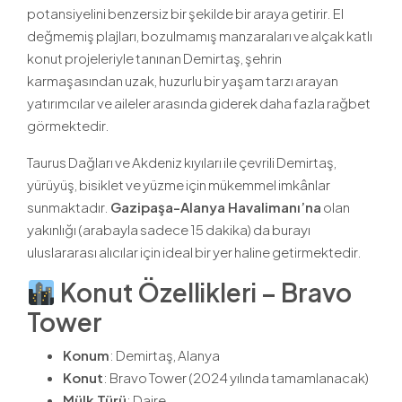
potansiyelini benzersiz bir şekilde bir araya getirir. El
değmemiş plajları, bozulmamış manzaraları ve alçak katlı
konut projeleriyle tanınan Demirtaş, şehrin
karmaşasından uzak, huzurlu bir yaşam tarzı arayan
yatırımcılar ve aileler arasında giderek daha fazla rağbet
görmektedir.
Taurus Dağları ve Akdeniz kıyıları ile çevrili Demirtaş,
yürüyüş, bisiklet ve yüzme için mükemmel imkânlar
sunmaktadır.
Gazipaşa-Alanya Havalimanı’na
olan
yakınlığı (arabayla sadece 15 dakika) da burayı
uluslararası alıcılar için ideal bir yer haline getirmektedir.
Konut Özellikleri – Bravo
Tower
Konum
: Demirtaş, Alanya
Konut
: Bravo Tower (2024 yılında tamamlanacak)
Mülk Türü
: Daire