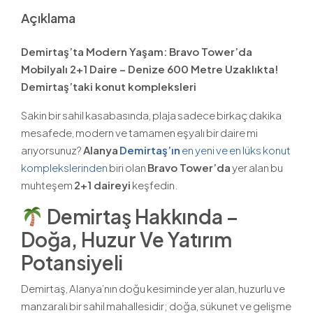
Açıklama
Demirtaş’ta Modern Yaşam: Bravo Tower’da
Mobilyalı 2+1 Daire – Denize 600 Metre Uzaklıkta!
Demirtaş’taki konut kompleksleri
Sakin bir sahil kasabasında, plaja sadece birkaç dakika
mesafede, modern ve tamamen eşyalı bir daire mi
arıyorsunuz?
Alanya
Demirtaş’ın
en yeni ve en lüks konut
komplekslerinden
biri olan
Bravo Tower’da
yer alan bu
muhteşem
2+1 daireyi
keşfedin.
Demirtaş Hakkında –
Doğa, Huzur Ve Yatırım
Potansiyeli
Demirtaş, Alanya’nın doğu kesiminde yer alan, huzurlu ve
manzaralı bir sahil mahallesidir; doğa, sükunet ve gelişme