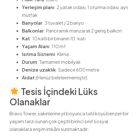
Yerleşim planı
: 2 yatak odası, 1 oturma odası, ayrı
mutfak
Banyolar
: 3 tuvalet / 2 banyo
Balkonlar
: Panoramik manzaralı 2 geniş balkon
Kat
: 10 katlı bir binanın 10. katı
Yaşam Alanı
: 110 m²
Isıtma Sistemi
: Klima
Durum
: Tamamen mobilyalı
Denize uzaklık
: Sadece 600 metre
Aidat:
[Henüz belirlenmemiştir]
Tesis İçindeki Lüks
Olanaklar
Bravo Tower, sakinlerine yıl boyunca tatil köyü benzeri bir
yaşam tarzı sunan çok çeşitli birinci sınıf sosyal
olanaklara erişim imkânı sunmaktadır: