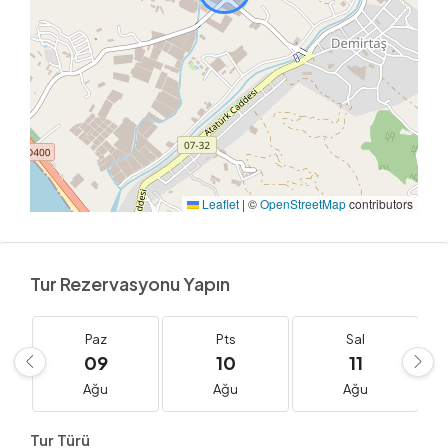
Leaflet
|
©
OpenStreetMap
contributors
Tur Rezervasyonu Yapın
Paz
Pts
Sal
09
10
11
Ağu
Ağu
Ağu
Tur Türü