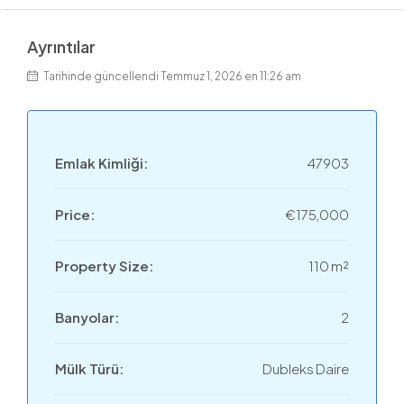
Ayrıntılar
Tarihinde güncellendi Temmuz 1, 2026 en 11:26 am
Emlak Kimliği:
47903
Price:
€175,000
Property Size:
110 m²
Banyolar:
2
Mülk Türü:
Dubleks Daire