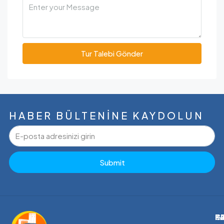
Tur Talebi Gönder
HABER BÜLTENINE KAYDOLUN
Submit
P
G
K
K