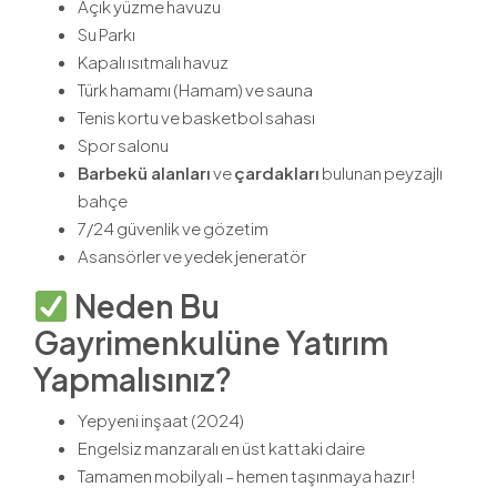
Açık yüzme havuzu
Su Parkı
Kapalı ısıtmalı havuz
Türk hamamı (Hamam) ve sauna
Tenis kortu ve basketbol sahası
Spor salonu
Barbekü alanları
ve
çardakları
bulunan peyzajlı
bahçe
7/24 güvenlik ve gözetim
Asansörler ve yedek jeneratör
Neden Bu
Gayrimenkulüne Yatırım
Yapmalısınız?
Yepyeni inşaat (2024)
Engelsiz manzaralı en üst kattaki daire
Tamamen mobilyalı – hemen taşınmaya hazır!