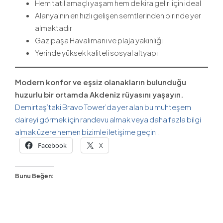
Hem tatil amaçlı yaşam hem de kira geliri için ideal
Alanya’nın en hızlı gelişen semtlerinden birinde yer
almaktadır
Gazipaşa Havalimanı ve plaja yakınlığı
Yerinde yüksek kaliteli sosyal altyapı
Modern konfor ve eşsiz olanakların bulunduğu
huzurlu bir ortamda Akdeniz rüyasını yaşayın.
Demirtaş’taki Bravo Tower’da yer alan bu muhteşem
daireyi görmek için randevu almak veya daha fazla bilgi
almak üzere hemen bizimle iletişime geçin .
Facebook
X
Bunu Beğen: