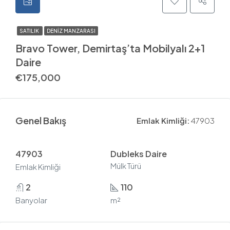
SATILIK
DENIZ MANZARASI
Bravo Tower, Demirtaş’ta Mobilyalı 2+1
Daire
€175,000
Genel Bakış
Emlak Kimliği:
47903
47903
Dubleks Daire
Mülk Türü
Emlak Kimliği
2
110
Banyolar
m²