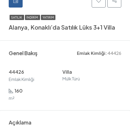
SATILIK
İNDIRIM
YATIRIM
Alanya, Konaklı’da Satılık Lüks 3+1 Villa
Genel Bakış
Emlak Kimliği:
44426
44426
Villa
Mülk Türü
Emlak Kimliği
160
m²
Açıklama