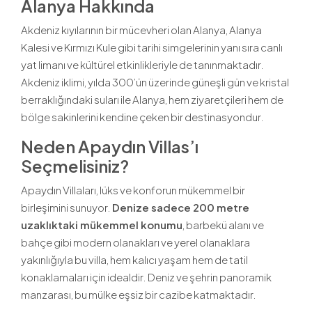
Alanya Hakkında
Akdeniz kıyılarının bir mücevheri olan Alanya, Alanya
Kalesi ve Kırmızı Kule gibi tarihi simgelerinin yanı sıra canlı
yat limanı ve kültürel etkinlikleriyle de tanınmaktadır.
Akdeniz iklimi, yılda 300’ün üzerinde güneşli gün ve kristal
berraklığındaki suları ile Alanya, hem ziyaretçileri hem de
bölge sakinlerini kendine çeken bir destinasyondur.
Neden Apaydın Villas’ı
Seçmelisiniz?
Apaydın Villaları, lüks ve konforun mükemmel bir
birleşimini sunuyor.
Denize sadece 200 metre
uzaklıktaki mükemmel konumu
, barbekü alanı ve
bahçe gibi modern olanakları ve yerel olanaklara
yakınlığıyla bu villa, hem kalıcı yaşam hem de tatil
konaklamaları için idealdir. Deniz ve şehrin panoramik
manzarası, bu mülke eşsiz bir cazibe katmaktadır.