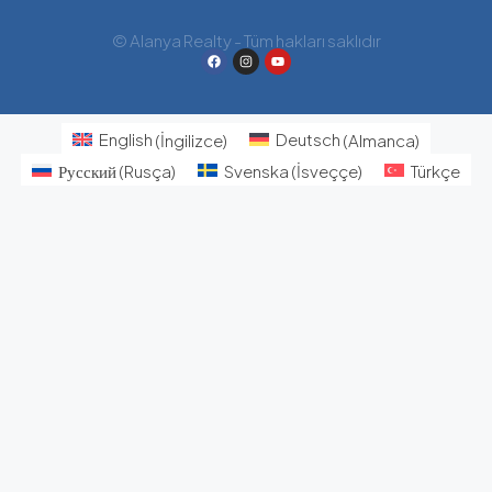
© Alanya Realty - Tüm hakları saklıdır
English
(
İngilizce
)
Deutsch
(
Almanca
)
Русский
(
Rusça
)
Svenska
(
İsveççe
)
Türkçe