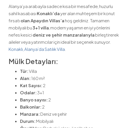
Alanya’ya arabayla sadece kısa bir mesafede, huzurlu
sahil kasabası
Konaklı’da
yer alan muhteşem bir konut
fırsatı
olan Apaydın Villas’a
hoş geldiniz. Tamamen
mobilyalı bu
3+1 villa
, modern yaşamın en iyi yönlerini
nefes kesici
deniz ve şehir manzaralarıyla
birleştirerek
aileler veya yatırımcılar için ideal bir seçenek sunuyor.
Konaklı, Alanya’da Satılık Villa
.
Mülk Detayları:
Tür:
Villa
Alan:
160 m²
Kat Sayısı:
2
Odalar:
3+1
Banyo sayısı:
2
Balkonlar:
2
Manzara:
Deniz ve şehir
Durum:
Mobilyalı