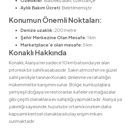
Özellikler:
Barbekü alanı, özel bahçe
Aylık Bakım Ücreti:
Belirtilmemiştir
Konumun Önemli Noktaları:
Denize uzaklık:
200 metre
Şehir Merkezine Olan Mesafe:
1 km
Marketplace’e olan mesafe:
5 km
Konaklı Hakkında
Konaklı, Alanya’nın sadece 10 km batısında yer alan
pitoresk bir sahil kasabasıdır. Sakin atmosferi ve güzel
sahil şeridiyle tanınan Konaklı, dinlenme ve rahatlığın
mükemmel bir karışımını sunar. Bölge, kumlu plajlara,
yemyeşil doğaya ve restoranlar, kafeler ve mağazalar
gibi çeşitli olanaklara ev sahipliği yapmaktadır. Alanya’ya
yakınlığı sayesinde, huzurlu bir ortamı korurken daha
kapsamlı kentsel olanaklara kolay erişim imkanı
sunmaktadır.