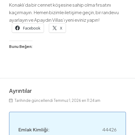
Konaklı’da bir cennet köşesine sahip olma fırsatını
kaçırmayın. Hemen bizimle iletişime geçin, bir randevu
ayarlayın ve Apaydın Villas’ı yeni eviniz yapın!
Facebook
X
Bunu Beğen:
Ayrıntılar
Tarihinde güncellendi Temmuz 1, 2026 en 11:24 am
Emlak Kimliği:
44426