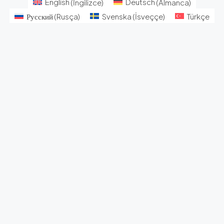
English
(
İngilizce
)
Deutsch
(
Almanca
)
Русский
(
Rusça
)
Svenska
(
İsveççe
)
Türkçe