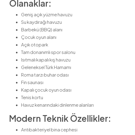
Olanaklar:
Geniş açık yüzme havuzu
Su kaydırağı havuzu
Barbekü (BBQ) alanı
Çocuk oyun alanı
Açık otopark
Tam donanımlı spor salonu
Isıtmalı kapalı kış havuzu
Geleneksel Türk Hamamı
Roma tarzı buhar odası
Fin saunası
Kapalı çocuk oyun odası
Tenis kortu
Havuz kenarındaki dinlenme alanları
Modern Teknik Özellikler:
Antibakteriyel bina cephesi