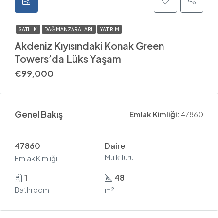
SATILIK
DAĞ MANZARALARI
YATIRIM
Akdeniz Kıyısındaki Konak Green
Towers’da Lüks Yaşam
€99,000
Genel Bakış
Emlak Kimliği:
47860
47860
Daire
Mülk Türü
Emlak Kimliği
1
48
Bathroom
m²