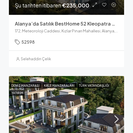
Şu tarihten itibaren
€235,000
Alanya’da Satılık BestHome 52 Kleopatra Beach Daireleri
172, Meteoroloji Caddesi, Kızlar Pınarı Mahallesi, Alanya, Antalya, Akdeniz Bölgesi, 07400, Türkiye
52598
Selehaddin Çelik
DENIZ MANZARASI
KALE MANZARALARI
TÜRK VATANDAŞLIĞI
YATIRIM