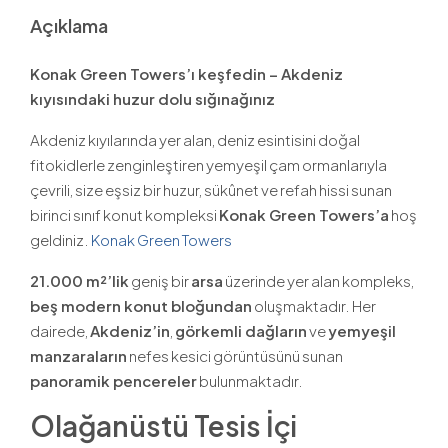
Açıklama
Konak Green Towers’ı keşfedin – Akdeniz
kıyısındaki huzur dolu sığınağınız
Akdeniz kıyılarında yer alan, deniz esintisini doğal
fitokidlerle zenginleştiren yemyeşil çam ormanlarıyla
çevrili, size eşsiz bir huzur, sükûnet ve refah hissi sunan
birinci sınıf konut kompleksi
Konak Green Towers’a
hoş
geldiniz.
Konak Green Towers
21.000 m²’lik
geniş bir
arsa
üzerinde yer alan kompleks,
beş modern konut bloğundan
oluşmaktadır. Her
dairede,
Akdeniz’in
,
görkemli dağların
ve
yemyeşil
manzaraların
nefes kesici görüntüsünü sunan
panoramik pencereler
bulunmaktadır.
Olağanüstü Tesis İçi