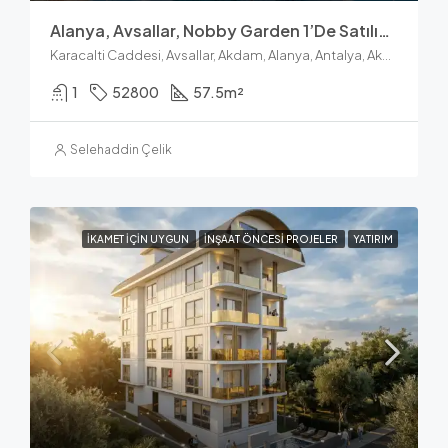
Alanya, Avsallar, Nobby Garden 1’de Satılık 1+1 Daire
Karacalti Caddesi, Avsallar, Akdam, Alanya, Antalya, Akdeniz Bölgesi, 07407, Türkiye
1
52800
57.5
m²
Selehaddin Çelik
İKAMET IÇIN UYGUN
İNŞAAT ÖNCESI PROJELER
YATIRIM