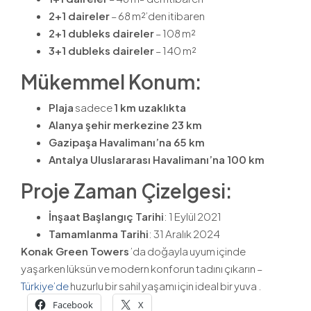
2+1 daireler
– 68 m²’den itibaren
2+1 dubleks daireler
– 108 m²
3+1 dubleks daireler
– 140 m²
Mükemmel Konum:
Plaja
sadece
1 km uzaklıkta
Alanya şehir merkezine 23 km
Gazipaşa Havalimanı’na 65 km
Antalya Uluslararası Havalimanı’na 100 km
Proje Zaman Çizelgesi:
İnşaat Başlangıç Tarihi
: 1 Eylül 2021
Tamamlanma Tarihi
: 31 Aralık 2024
Konak Green Towers
’da doğayla uyum içinde
yaşarken lüksün ve modern konforun tadını çıkarın –
Türkiye’de
huzurlu bir sahil yaşamı için ideal bir yuva .
Facebook
X