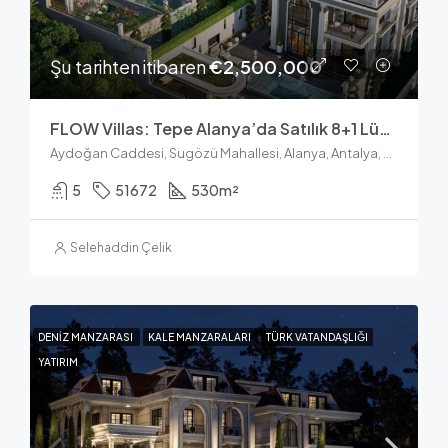
Şu tarihten itibaren
€2,500,000
FLOW Villas: Tepe Alanya’da Satılık 8+1 Lüks Villalar
Aydoğan Caddesi, Sugözü Mahallesi, Alanya, Antalya, Akdeniz Bölgesi, 07400, Türkiye
5
51672
530
m²
Selehaddin Çelik
DENIZ MANZARASI
KALE MANZARALARI
TÜRK VATANDAŞLIĞI
YATIRIM