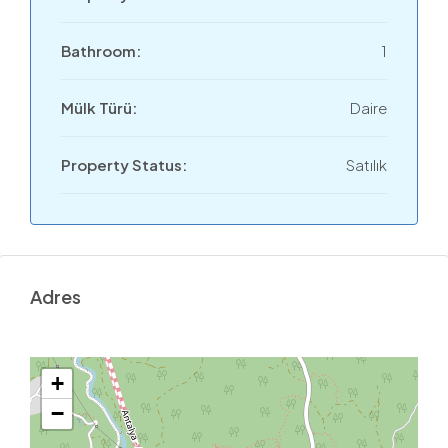
Bathroom:
1
Mülk Türü:
Daire
Property Status:
Satılık
Adres
+
−