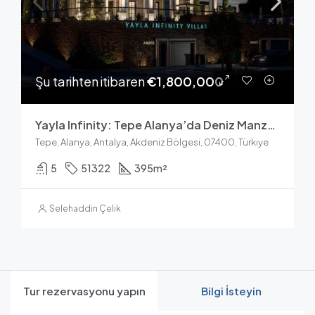
Şu tarihten itibaren
€1,800,000
Yayla Infinity: Tepe Alanya’da Deniz Manzaralı Satılık Lüks Villalar
Tepe, Alanya, Antalya, Akdeniz Bölgesi, 07400, Türkiye
5
51322
395
m²
Selehaddin Çelik
Tur rezervasyonu yapın
Bilgi İsteyin