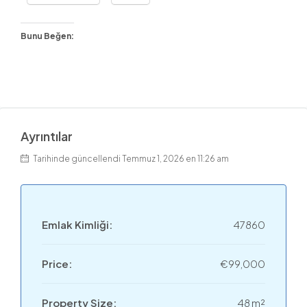
Bunu Beğen:
Ayrıntılar
Tarihinde güncellendi Temmuz 1, 2026 en 11:26 am
Emlak Kimliği:
47860
Price:
€99,000
Property Size:
48 m²