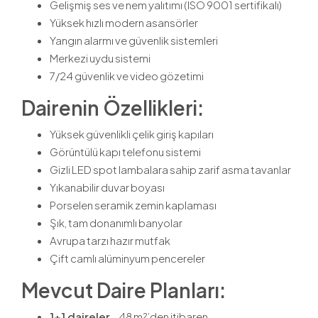
Gelişmiş ses ve nem yalıtımı (ISO 9001 sertifikalı)
Yüksek hızlı modern asansörler
Yangın alarmı ve güvenlik sistemleri
Merkezi uydu sistemi
7/24 güvenlik ve video gözetimi
Dairenin Özellikleri:
Yüksek güvenlikli çelik giriş kapıları
Görüntülü kapı telefonu sistemi
Gizli LED spot lambalara sahip zarif asma tavanlar
Yıkanabilir duvar boyası
Porselen seramik zemin kaplaması
Şık, tam donanımlı banyolar
Avrupa tarzı hazır mutfak
Çift camlı alüminyum pencereler
Mevcut Daire Planları:
1+1 daireler
– 48 m²’den itibaren