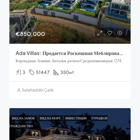
€850,000
Ada Villas: Продается Роскошная Меблированная Вилла 6+1 В Каргиджаке, Алания
Каргыджак, Алания, Анталья, регион Средиземноморья, 07440, Турция
3
51447
350
м²
Selehaddin Çelik
ВИД НА ЗАМОК
ВИД НА МОРЕ
ИНВЕСТИЦИИ
ТУРЕЦКОЕ
ГРАЖДАНСТВО