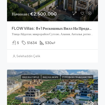
Начиная с
€2,500,000
FLOW Villas: 8+1 Роскошных Вилл На Продажу В Тепе, Аланья
Улица Айдоган, микрорайон Сугозю, Алания, Анталья, регион Средиземноморье, 07400, Турция
5
51634
530
м²
Selehaddin Çelik
ВИД НА ГОРОД
ВИД НА МОРЕ
ТУРЕЦКОЕ ГРАЖДАНСТВО