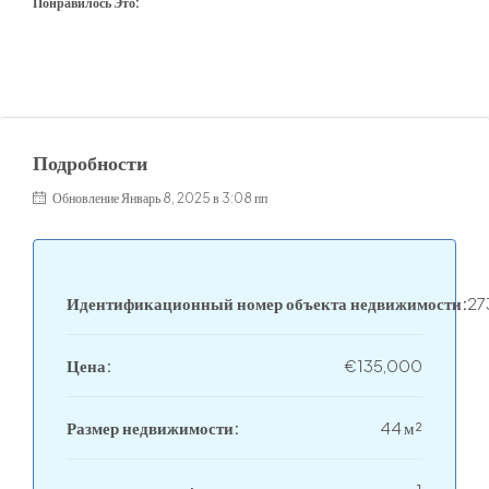
Понравилось Это:
Подробности
Обновление Январь 8, 2025 в 3:08 пп
Идентификационный номер объекта недвижимости:
27
Цена:
€135,000
Размер недвижимости:
44 м²