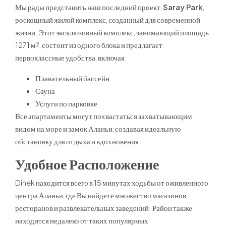
Мы рады представить наш последний проект,
Saray Park
,
роскошный жилой комплекс, созданный для современной
жизни. Этот эксклюзивный комплекс, занимающий площадь
1271 м², состоит из одного блока и предлагает
первоклассные удобства, включая:
Плавательный бассейн
Сауна
Услуги по парковке
Все апартаменты могут похвастаться захватывающим
видом на море и замок Аланьи, создавая идеальную
обстановку для отдыха и вдохновения.
Удобное Расположение
Dinek находится всего в 15 минутах ходьбы от оживленного
центра Аланьи, где Вы найдете множество магазинов,
ресторанов и развлекательных заведений. Район также
находится недалеко от таких популярных