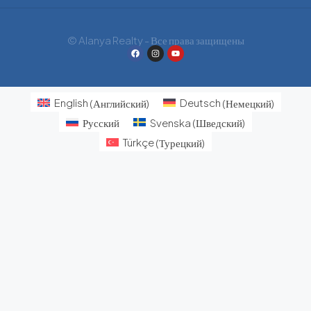
© Alanya Realty - Все права защищены
English
(
Английский
)
Deutsch
(
Немецкий
)
Русский
Svenska
(
Шведский
)
Türkçe
(
Турецкий
)