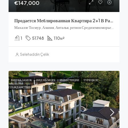
€147,000
Продается Меблированная Квартира 2+1 В Районе Тосмур, Аланья: 100 М До Пляжа
Махалле Тосмур, Алания, Анталья, регион Средиземноморье, Турция
1
51748
110
м²
Selehaddin Çelik
ВИД НА ЗАМОК
ВИД НА МОРЕ
ИНВЕСТИЦИИ
ТУРЕЦКОЕ
ГРАЖДАНСТВО