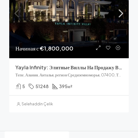
Начиная с
€1,800,000
Yayla Infinity: Элитные Виллы На Продажу В Районе Тепе (Алания) С Видом На Море
Тепе, Алания, Анталья, регион Средиземноморья, 07400, Турция
5
51248
395
м²
Selehaddin Çelik