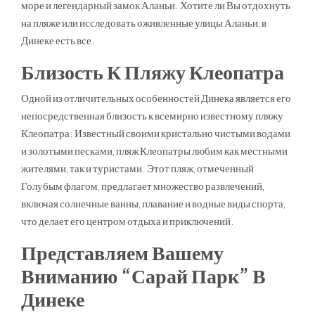
море и легендарный замок Аланьи. Хотите ли Вы отдохнуть
на пляже или исследовать оживленные улицы Аланьи, в
Динеке есть все.
Близость К Пляжу Клеопатра
Одной из отличительных особенностей Динека является его
непосредственная близость к всемирно известному пляжу
Клеопатра. Известный своими кристально чистыми водами
и золотыми песками, пляж Клеопатры любим как местными
жителями, так и туристами. Этот пляж, отмеченный
Голубым флагом, предлагает множество развлечений,
включая солнечные ванны, плавание и водные виды спорта,
что делает его центром отдыха и приключений.
Представляем Вашему
Вниманию “Сарай Парк” В
Динеке