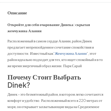
Описание
Откройте для себя очарование Динека: скрытая
жемчужина Алании
Расположенный в самом сердце Алании, район Динек
предлагает непревзойденное сочетание спокойствия и
доступности. Известный как
“Жемчужина Алании
“, этот
район идеально подходит для тех, кто ищет спокойный и в то
же время энергичный образ жизни. Парк Сарай
Почему Стоит Выбрать
Dinek?
Динек – это безмятежный район, в котором легко сочетаются
комфорт и удобство. Расположенный всего в 220 метрах от
моря, он открывает захватывающие виды на Средиземное