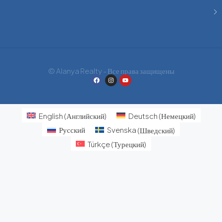
© Alanya Realty - Все права защищены
English
(
Английский
)
Deutsch
(
Немецкий
)
Русский
Svenska
(
Шведский
)
Türkçe
(
Турецкий
)