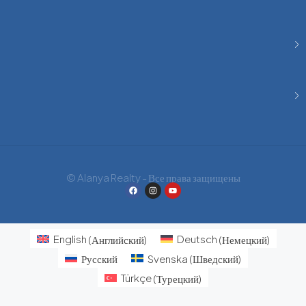
© Alanya Realty - Все права защищены
English
(
Английский
)
Deutsch
(
Немецкий
)
Русский
Svenska
(
Шведский
)
Türkçe
(
Турецкий
)