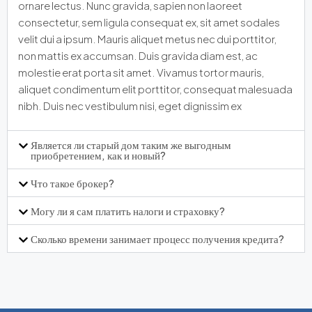
ornare lectus. Nunc gravida, sapien non laoreet
consectetur, sem ligula consequat ex, sit amet sodales
velit dui a ipsum. Mauris aliquet metus nec dui porttitor,
non mattis ex accumsan. Duis gravida diam est, ac
molestie erat porta sit amet. Vivamus tortor mauris,
aliquet condimentum elit porttitor, consequat malesuada
nibh. Duis nec vestibulum nisi, eget dignissim ex
Является ли старый дом таким же выгодным
приобретением, как и новый?
Что такое брокер?
Могу ли я сам платить налоги и страховку?
Сколько времени занимает процесс получения кредита?