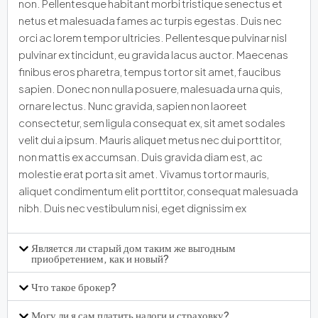
non. Pellentesque habitant morbi tristique senectus et
netus et malesuada fames ac turpis egestas. Duis nec
orci ac lorem tempor ultricies. Pellentesque pulvinar nisl
pulvinar ex tincidunt, eu gravida lacus auctor. Maecenas
finibus eros pharetra, tempus tortor sit amet, faucibus
sapien. Donec non nulla posuere, malesuada urna quis,
ornare lectus. Nunc gravida, sapien non laoreet
consectetur, sem ligula consequat ex, sit amet sodales
velit dui a ipsum. Mauris aliquet metus nec dui porttitor,
non mattis ex accumsan. Duis gravida diam est, ac
molestie erat porta sit amet. Vivamus tortor mauris,
aliquet condimentum elit porttitor, consequat malesuada
nibh. Duis nec vestibulum nisi, eget dignissim ex
Является ли старый дом таким же выгодным
приобретением, как и новый?
Что такое брокер?
Могу ли я сам платить налоги и страховку?