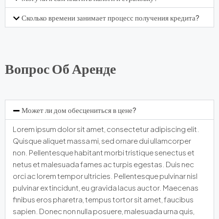
Сколько времени занимает процесс получения кредита?
Вопрос Об Аренде
Может ли дом обесцениться в цене?
Lorem ipsum dolor sit amet, consectetur adipiscing elit.
Quisque aliquet massa mi, sed ornare dui ullamcorper
non. Pellentesque habitant morbi tristique senectus et
netus et malesuada fames ac turpis egestas. Duis nec
orci ac lorem tempor ultricies. Pellentesque pulvinar nisl
pulvinar ex tincidunt, eu gravida lacus auctor. Maecenas
finibus eros pharetra, tempus tortor sit amet, faucibus
sapien. Donec non nulla posuere, malesuada urna quis,